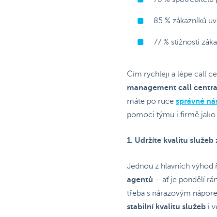
85 % zákazníků uvá
77 % stížností zák
Čím rychleji a lépe call c
management call centra
máte po ruce
správné ná
pomoci týmu i firmě jako
1. Udržíte kvalitu služeb
Jednou z hlavních výhod ř
agentů
– ať je pondělí r
třeba s nárazovým nápor
stabilní kvalitu služeb
i v