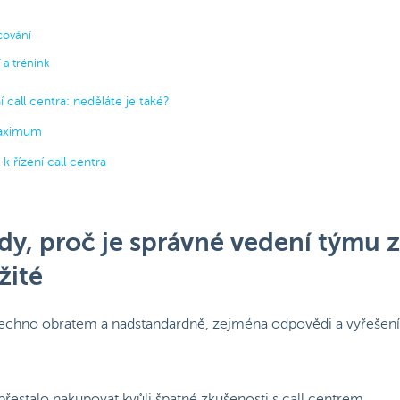
cování
 a trénink
 call centra: neděláte je také?
maximum
 řízení call centra
dy, proč je správné vedení týmu 
žité
všechno obratem a nadstandardně, zejména odpovědi a vyřešen
přestalo nakupovat kvůli špatné zkušenosti s call centrem.