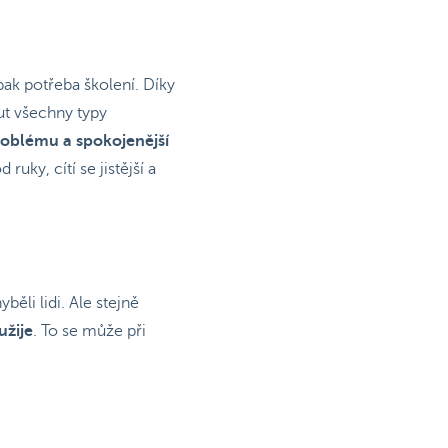
pak potřeba školení. Díky
out všechny typy
problému a spokojenější
uky, cítí se jistější a
ěli lidi. Ale stejně
užije
. To se může při