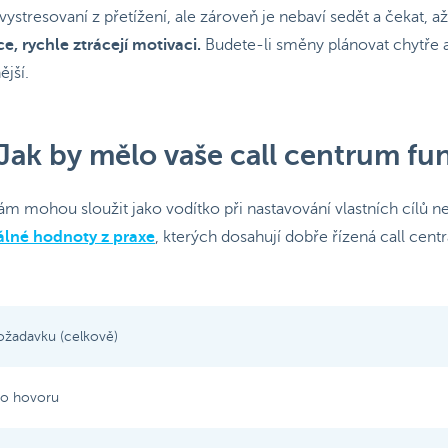
ystresovaní z přetížení, ale zároveň je nebaví sedět a čekat, a
e, rychle ztrácejí motivaci.
Budete-li směny plánovat chytře
ější.
 Jak by mělo vaše call centrum f
m mohou sloužit jako vodítko při nastavování vlastních cílů 
álné hodnoty z praxe
, kterých dosahují dobře řízená call centr
ožadavku (celkově)
o hovoru