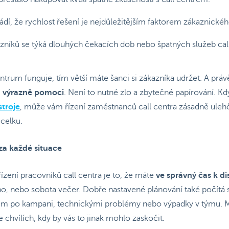
dí, že rychlost řešení je nejdůležitějším faktorem zákaznickéh
azníků se týká dlouhých čekacích dob nebo špatných služeb call
entrum funguje, tím větší máte šanci si zákazníka udržet. A prá
 výrazně pomoci
. Není to nutné zlo a zbytečné papírování. Kd
stroje
, může vám řízení zaměstnanců call centra zásadně ulehč
 celku.
 za každé situace
ízení pracovníků call centra je to, že máte
ve správný čas k di
áno, nebo sobota večer. Dobře nastavené plánování také počítá
em po kampani, technickými problémy nebo výpadky v týmu. M
e chvílích, kdy by vás to jinak mohlo zaskočit.