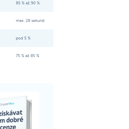
85 % až 90 %
max. 28 sekund
pod 5 %
75 % až 85 %