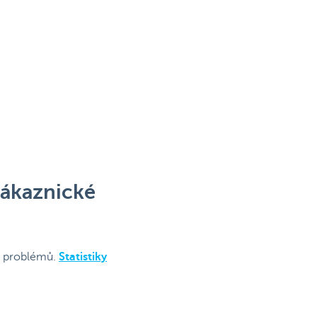
zákaznické
í problémů.
Statistiky