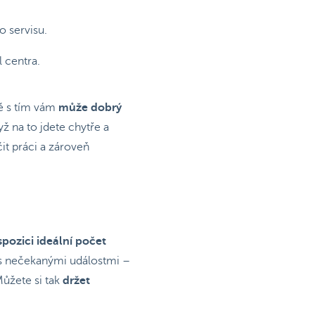
o servisu.
 centra.
vě s tím vám
může dobrý
yž na to jdete chytře a
it práci a zároveň
spozici ideální počet
 s nečekanými událostmi –
ůžete si tak
držet