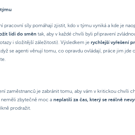
o týmu
í pracovní síly pomáhají zjistit, kdo v týmu vyniká a kde je nao
ožit lidi do směn
tak, aby v každé chvíli byli připravení zvládn
azy i složitější záležitosti). Výsledkem je
rychlejší vyřešení 
dyž se agenti věnují tomu, co opravdu ovládají, práce jim jde od r
te.
ení zaměstnanců je zabránit tomu, aby vám v kritickou chvíli chyb
ich neměli zbytečně moc a
neplatili za čas, který se reálně nevy
kně prodražit.