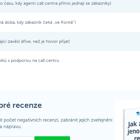
 času, kdy agenti call centra přímo jednají se zákazníky)
á doba, kdy zákazník čeká „ve frontě“)
ící zavěsí dříve, než je hovor přijat)
íků s podporou na call centru
obré recenze
ížit počet negativních recenzí, zabránit jejich zveřejnění
na nápravu.