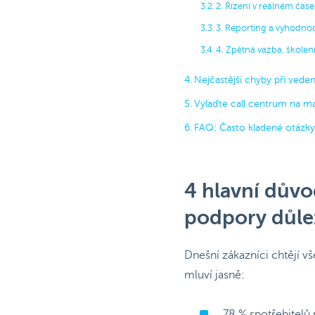
2. Řízení v reálném čase
3. Reporting a vyhodno
4. Zpětná vazba, školení
Nejčastější chyby při vedení
Vylaďte call centrum na 
FAQ: Často kladené otázky k
4 hlavní důvo
podpory důle
Dnešní zákazníci chtějí 
mluví jasně:
78 % spotřebitelů 