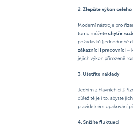
2. Zlepšíte výkon celéh
Moderní nástroje pro řízen
tomu můžete
chytře rozl
požadavků (jednoduché dot
zákazníci i pracovníci
– k
jejich výkon přirozeně ros
3. Ušetříte náklady
Jedním z hlavních cílů říz
důležité je i to, abyste j
pravidelném opakování pě
4. Snížíte fluktuaci