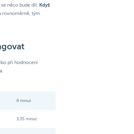
ž se něco bude dít.
Když
 a rovnoměrně, tým
ungovat
nebo při hodnocení
a.
6 minut
3,35 minut