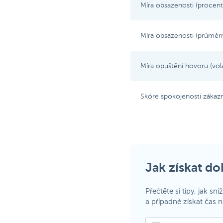
Míra obsazenosti (procento
Míra obsazenosti (průměrn
Míra opuštění hovoru (volaj
Skóre spokojenosti zákazn
Jak získat d
Přečtěte si tipy, jak sn
a případně získat čas 