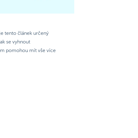
je tento článek určený
 jak se vyhnout
vám pomohou mít vše více