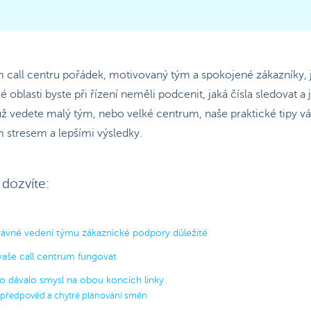
 call centru pořádek, motivovaný tým a spokojené zákazníky, 
é oblasti byste při řízení neměli podcenit, jaká čísla sledovat a
už vedete malý tým, nebo velké centrum, naše praktické tipy 
 stresem a lepšími výsledky.
 dozvíte:
právné vedení týmu zákaznické podpory důležité
vaše call centrum fungovat
 to dávalo smysl na obou koncích linky
t, předpověď a chytré plánování směn