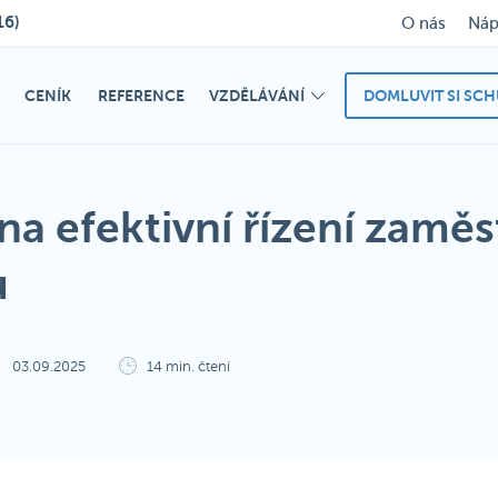
16)
O nás
Náp
CENÍK
REFERENCE
VZDĚLÁVÁNÍ
DOMLUVIT SI SC
k na efektivní řízení zamě
u
03.09.2025
14 min. čtení