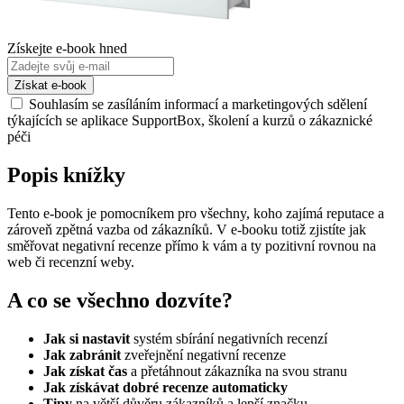
Získejte e-book hned
Souhlasím se zasíláním informací a marketingových sdělení
týkajících se aplikace SupportBox, školení a kurzů o zákaznické
péči
Popis knížky
Tento e-book je pomocníkem pro všechny, koho zajímá reputace a
zároveň zpětná vazba od zákazníků. V e-booku totiž zjistíte jak
směřovat negativní recenze přímo k vám a ty pozitivní rovnou na
web či recenzní weby.
A co se všechno dozvíte?
Jak si nastavit
systém sbírání negativních recenzí
Jak zabránit
zveřejnění negativní recenze
Jak získat čas
a přetáhnout zákazníka na svou stranu
Jak získávat dobré recenze automaticky
Tipy
na větší důvěru zákazníků a lepší značku