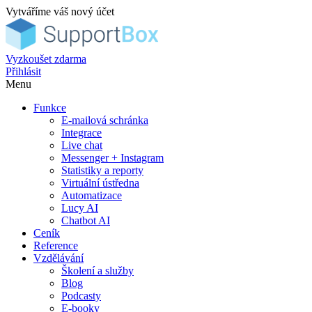
Vytváříme váš nový účet
Vyzkoušet zdarma
Přihlásit
Menu
Funkce
E-mailová schránka
Integrace
Live chat
Messenger + Instagram
Statistiky a reporty
Virtuální ústředna
Automatizace
Lucy AI
Chatbot AI
Ceník
Reference
Vzdělávání
Školení a služby
Blog
Podcasty
E-booky