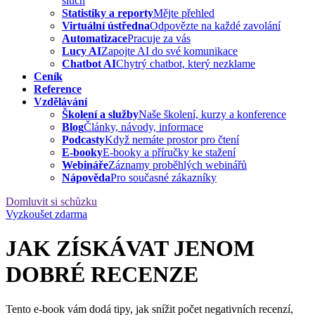
sítích
Statistiky a reporty
Mějte přehled
Virtuální ústředna
Odpovězte na každé zavolání
Automatizace
Pracuje za vás
Lucy AI
Zapojte AI do své komunikace
Chatbot AI
Chytrý chatbot, který nezklame
Ceník
Reference
Vzdělávání
Školení a služby
Naše školení, kurzy a konference
Blog
Články, návody, informace
Podcasty
Když nemáte prostor pro čtení
E-booky
E-booky a příručky ke stažení
Webináře
Záznamy proběhlých webinářů
Nápověda
Pro současné zákazníky
Domluvit si schůzku
Vyzkoušet zdarma
JAK ZÍSKÁVAT JENOM
DOBRÉ RECENZE
Tento e-book vám dodá tipy, jak snížit počet negativních recenzí,