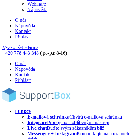
Webináře
Nápověda
O nás
Nápověda
Kontakt
Přihlásit
Vyzkoušet zdarma
+420 778 443 348
( po-pá: 8-16)
O nás
Nápověda
Kontakt
Přihlásit
Funkce
E-mailová schránka
Chytrá e-mailová schránka
Integrace
Propojeno s oblíbenými nástroji
Live chat
Buďte svým zákazníkům blíž
Messenger + Instagram
Komunikujte na sociálních