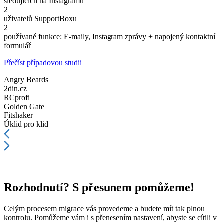
sledujících na Instagramu
2
uživatelů SupportBoxu
2
používané funkce: E-maily, Instagram zprávy + napojený kontaktní
formulář
Přečíst případovou studii
Angry Beards
2din.cz
RCprofi
Golden Gate
Fitshaker
Úklid pro klid
Rozhodnutí?
S přesunem pomůžeme!
Celým procesem migrace vás provedeme a budete mít tak plnou
kontrolu. Pomůžeme vám i s přenesením nastavení, abyste se cítili v