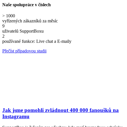
Naše spolupráce v číslech
> 1000
vyřízených zákazníků za měsíc
9
uživatelů SupportBoxu
2
používané funkce: Live chat a E-maily
Přečíst případovou studii
Jak jsme pomohli zvládnout 400 000 fanoušků na
Instagramu