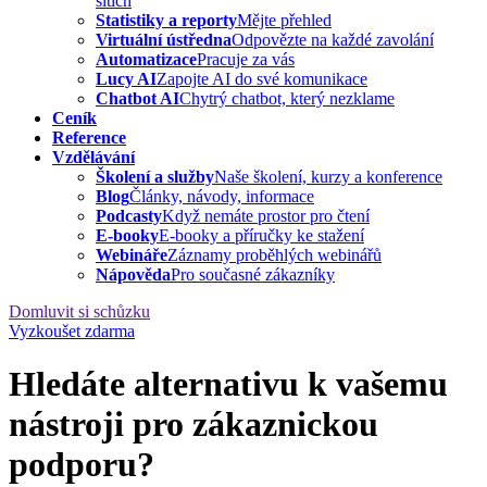
sítích
Statistiky a reporty
Mějte přehled
Virtuální ústředna
Odpovězte na každé zavolání
Automatizace
Pracuje za vás
Lucy AI
Zapojte AI do své komunikace
Chatbot AI
Chytrý chatbot, který nezklame
Ceník
Reference
Vzdělávání
Školení a služby
Naše školení, kurzy a konference
Blog
Články, návody, informace
Podcasty
Když nemáte prostor pro čtení
E-booky
E-booky a příručky ke stažení
Webináře
Záznamy proběhlých webinářů
Nápověda
Pro současné zákazníky
Domluvit si schůzku
Vyzkoušet zdarma
Hledáte alternativu k vašemu
nástroji pro zákaznickou
podporu?