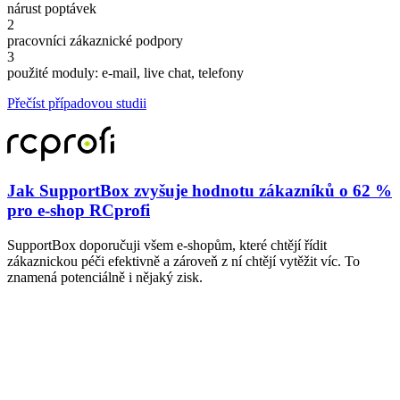
nárust poptávek
2
pracovníci zákaznické podpory
3
použité moduly: e-mail, live chat, telefony
Přečíst případovou studii
Jak SupportBox zvyšuje hodnotu zákazníků o 62 %
pro e-shop RCprofi
SupportBox doporučuji všem e-shopům, které chtějí řídit
zákaznickou péči efektivně a zároveň z ní chtějí vytěžit víc. To
znamená potenciálně i nějaký zisk.