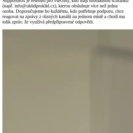
SupportBox je řešením pro všechny, kdo mají hromadnou schránku
(např. info@uklidproklid.cz), kterou obsluhuje více než jedna
osoba. Doporučujeme ho každému, kdo potřebuje podporu, chce
reagovat na zprávy z různých kanálů na jednom místě a chodí mu
tolik zpráv, že využívá předpřipravené odpovědi.