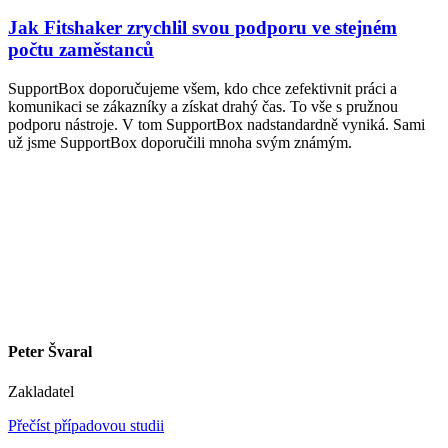
Jak Fitshaker zrychlil svou podporu ve stejném
počtu zaměstanců
SupportBox doporučujeme všem, kdo chce zefektivnit práci a
komunikaci se zákazníky a získat drahý čas. To vše s pružnou
podporu nástroje. V tom SupportBox nadstandardně vyniká. Sami
už jsme SupportBox doporučili mnoha svým známým.
Peter Švaral
Zakladatel
Přečíst případovou studii