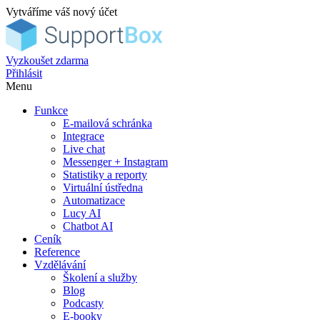
Vytváříme váš nový účet
Vyzkoušet zdarma
Přihlásit
Menu
Funkce
E-mailová schránka
Integrace
Live chat
Messenger + Instagram
Statistiky a reporty
Virtuální ústředna
Automatizace
Lucy AI
Chatbot AI
Ceník
Reference
Vzdělávání
Školení a služby
Blog
Podcasty
E-booky