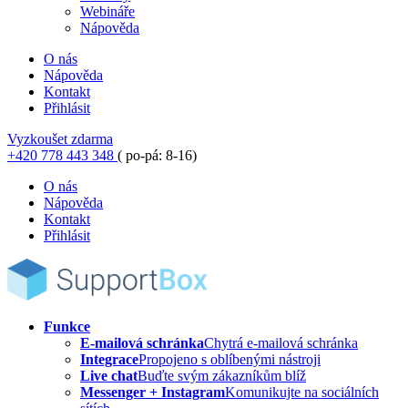
Webináře
Nápověda
O nás
Nápověda
Kontakt
Přihlásit
Vyzkoušet zdarma
+420 778 443 348
( po-pá: 8-16)
O nás
Nápověda
Kontakt
Přihlásit
Funkce
E-mailová schránka
Chytrá e-mailová schránka
Integrace
Propojeno s oblíbenými nástroji
Live chat
Buďte svým zákazníkům blíž
Messenger + Instagram
Komunikujte na sociálních