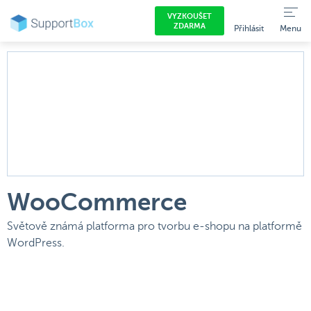
VYZKOUŠET
SupportBox
E-shopová řešení
WooCommerce
ZDARMA
Přihlásit
Menu
WooCommerce
Světově známá platforma pro tvorbu e-shopu na platformě
WordPress.