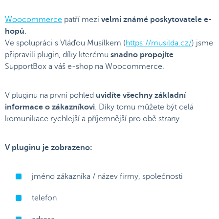
Woocommerce
patří mezi
velmi známé poskytovatele e-
hopů
.
Ve spolupráci s Vláďou Musílkem (
https://musilda.cz/
) jsme
připravili plugin, díky kterému
snadno propojíte
SupportBox a váš e-shop na Woocommerce.
V pluginu na první pohled
uvidíte všechny základní
informace o zákazníkovi
. Díky tomu můžete být celá
komunikace rychlejší a příjemnější pro obě strany.
V pluginu je zobrazeno:
jméno zákazníka / název firmy, společnosti
telefon