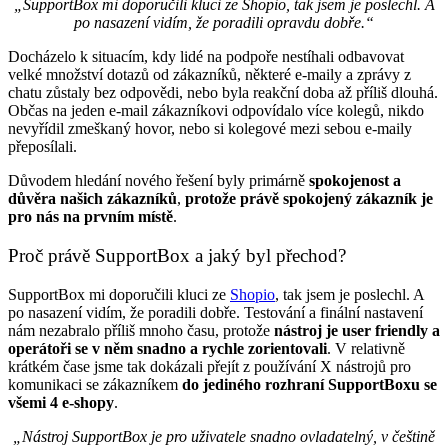
„SupportBox mi doporučili kluci ze Shopio, tak jsem je poslechl. A
po nasazení vidím, že poradili opravdu dobře.“
Docházelo k situacím, kdy lidé na podpoře nestíhali odbavovat
velké množství dotazů od zákazníků, některé e-maily a zprávy z
chatu zůstaly bez odpovědi, nebo byla reakční doba až příliš dlouhá.
Občas na jeden e-mail zákazníkovi odpovídalo více kolegů, nikdo
nevyřídil zmeškaný hovor, nebo si kolegové mezi sebou e-maily
přeposílali.
Důvodem hledání nového řešení byly primárně
spokojenost a
důvěra našich zákazníků
,
protože právě spokojený zákazník je
pro nás na prvním místě
.
Proč právě SupportBox a jaký byl přechod?
SupportBox mi doporučili kluci ze
Shopio
, tak jsem je poslechl. A
po nasazení vidím, že poradili dobře. Testování a finální nastavení
nám nezabralo příliš mnoho času, protože
nástroj je user friendly a
operátoři se v něm snadno a rychle zorientovali
. V relativně
krátkém čase jsme tak dokázali přejít z používání X nástrojů pro
komunikaci se zákazníkem
do jediného rozhraní SupportBoxu se
všemi 4 e-shopy
.
„Nástroj SupportBox je pro uživatele snadno ovladatelný, v češtině