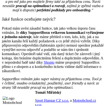
a pro mě jako pro majitele firmy také za přijatelnou cenu. Navíc
neustále
pracují na optimalizaci a rozvoji
, zajímá je zpětná vazba a
mají k dispozici
perfektní podklady pro onboarding
.“
Jaké funkce oceňujete nejvíc?
Pokud mám uvést zásadní funkce, tak jako velkou úsporu času
vnímám, že
díky SupportBoxu veškerou komunikaci vyřizujeme
z jednoho nástroje
, kde máme přehled o tom, kdo, kdy, jak a na
jakém kanálu řeší každý požadavek a co ještě zbývá vyřešit. Díky
připraveným odpovědím (šablonám zpráv) nemusí operátor pokaždé
vymýšlet novou odpověď a podařilo se nám tím i sjednotit
komunikaci. Operátoři také vidí, zda daný ticket čte zároveň i jiný
kolega, tím bráníme duplicitnímu řešení a duplicitním odpovědím. A
v neposlední řadě také díky
Shopio
máme propojený SupportBox
přímo s e-shopem a u konkrétního ticketu vidíme další informace o
zákazníkovi.
SupportBox vnímám jako super nástroj za přijatelnou cenu. Tool je
v češtině, snadno ovladatelný, použitelný, user friendly a navíc ze
strany SB neustále pracují na jeho optimalizaci.
Tomáš Miřátský
Sport Hangar CZ s.r.o.
a
Motoobchod.cz
s.r.o.