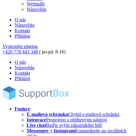
Webináře
Nápověda
O nás
Nápověda
Kontakt
Přihlásit
Vyzkoušet zdarma
+420 778 443 348
( po-pá: 8-16)
O nás
Nápověda
Kontakt
Přihlásit
Funkce
E-mailová schránka
Chytrá e-mailová schránka
Integrace
Propojeno s oblíbenými nástroji
Live chat
Buďte svým zákazníkům blíž
Messenger + Instagram
Komunikujte na sociálních