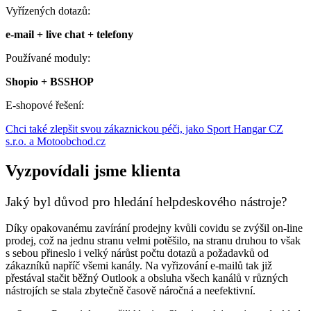
Vyřízených dotazů:
e-mail + live chat + telefony
Používané moduly:
Shopio + BSSHOP
E-shopové řešení:
Chci také zlepšit svou zákaznickou péči, jako Sport Hangar CZ
s.r.o. a Motoobchod.cz
Vyzpovídali jsme klienta
Jaký byl důvod pro hledání helpdeskového nástroje?
Díky opakovanému zavírání prodejny kvůli covidu se zvýšil on-line
prodej, což na jednu stranu velmi potěšilo, na stranu druhou to však
s sebou přineslo i velký nárůst počtu dotazů a požadavků od
zákazníků napříč všemi kanály. Na vyřizování e-mailů tak již
přestával stačit běžný Outlook a obsluha všech kanálů v různých
nástrojích se stala zbytečně časově náročná a neefektivní.