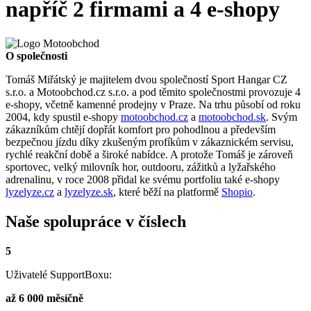
napříč 2 firmami a 4 e-shopy
O společnosti
Tomáš Miřátský je majitelem dvou společností Sport Hangar CZ
s.r.o. a Motoobchod.cz s.r.o. a pod těmito společnostmi provozuje 4
e-shopy, včetně kamenné prodejny v Praze. Na trhu působí od roku
2004, kdy spustil e-shopy
motoobchod.cz
a
motoobchod.sk
. Svým
zákazníkům chtějí dopřát komfort pro pohodlnou a především
bezpečnou jízdu díky zkušeným profíkům v zákaznickém servisu,
rychlé reakční době a široké nabídce. A protože Tomáš je zároveň
sportovec, velký milovník hor, outdooru, zážitků a lyžařského
adrenalinu, v roce 2008 přidal ke svému portfoliu také e-shopy
lyzelyze.cz
a
lyzelyze.sk
, které běží na platformě
Shopio
.
Naše spolupráce v číslech
5
Uživatelé SupportBoxu:
až 6 000 měsíčně