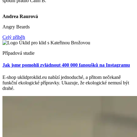
spodní prádlo Calm B.
Andrea Raurová
Angry Beards
Celý příběh
Případová studie
Jak jsme pomohli zvládnout 400 000 fanoušků na Instagramu
E-shop uklidproklid.eu nabízí jednoduché, a přitom nečekaně
funkční ekologické přípravky. Ukazuje, že ekologické nemusí být
drahé.