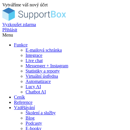
Vytváříme váš nový účet
Vyzkoušet zdarma
Přihlásit
Menu
Funkce
E-mailová schránka
Integrace
Live chat
Messenger + Instagram
Statistiky a reporty
Virtuální ústředna
Automatizace
Lucy AI
Chatbot AI
Ceník
Reference
Vzdělávání
Školení a služby
Blog
Podcasty
E-booky