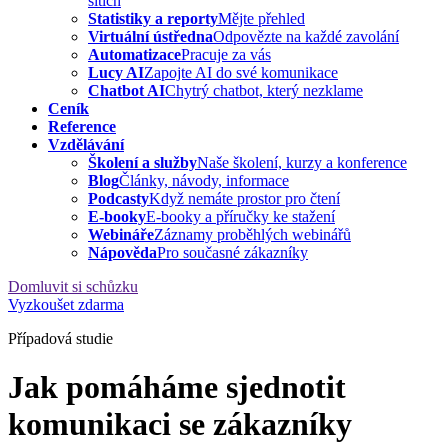
sítích
Statistiky a reporty
Mějte přehled
Virtuální ústředna
Odpovězte na každé zavolání
Automatizace
Pracuje za vás
Lucy AI
Zapojte AI do své komunikace
Chatbot AI
Chytrý chatbot, který nezklame
Ceník
Reference
Vzdělávání
Školení a služby
Naše školení, kurzy a konference
Blog
Články, návody, informace
Podcasty
Když nemáte prostor pro čtení
E-booky
E-booky a příručky ke stažení
Webináře
Záznamy proběhlých webinářů
Nápověda
Pro současné zákazníky
Domluvit si schůzku
Vyzkoušet zdarma
Případová studie
Jak pomáháme sjednotit
komunikaci se zákazníky