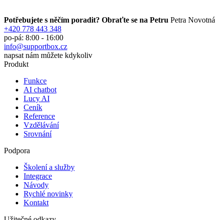
Potřebujete s něčím poradit? Obraťte se na Petru
Petra Novotná
+420 778 443 348
po-pá: 8:00 - 16:00
info@supportbox.cz
napsat nám můžete kdykoliv
Produkt
Funkce
AI chatbot
Lucy AI
Ceník
Reference
Vzdělávání
Srovnání
Podpora
Školení a služby
Integrace
Návody
Rychlé novinky
Kontakt
Užitečné odkazy