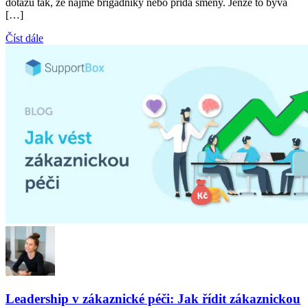
dotazů tak, že najme brigádníky nebo přidá směny. Jenže to bývá
[…]
Číst dále
Leadership v zákaznické péči: Jak řídit zákaznickou