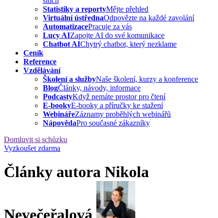
sítích
Statistiky a reporty
Mějte přehled
Virtuální ústředna
Odpovězte na každé zavolání
Automatizace
Pracuje za vás
Lucy AI
Zapojte AI do své komunikace
Chatbot AI
Chytrý chatbot, který nezklame
Ceník
Reference
Vzdělávání
Školení a služby
Naše školení, kurzy a konference
Blog
Články, návody, informace
Podcasty
Když nemáte prostor pro čtení
E-booky
E-booky a příručky ke stažení
Webináře
Záznamy proběhlých webinářů
Nápověda
Pro současné zákazníky
Domluvit si schůzku
Vyzkoušet zdarma
Články autora Nikola
Nevečeřalová