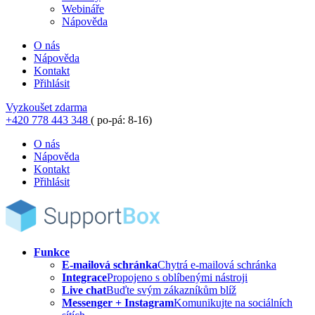
Webináře
Nápověda
O nás
Nápověda
Kontakt
Přihlásit
Vyzkoušet zdarma
+420 778 443 348
( po-pá: 8-16)
O nás
Nápověda
Kontakt
Přihlásit
Funkce
E-mailová schránka
Chytrá e-mailová schránka
Integrace
Propojeno s oblíbenými nástroji
Live chat
Buďte svým zákazníkům blíž
Messenger + Instagram
Komunikujte na sociálních