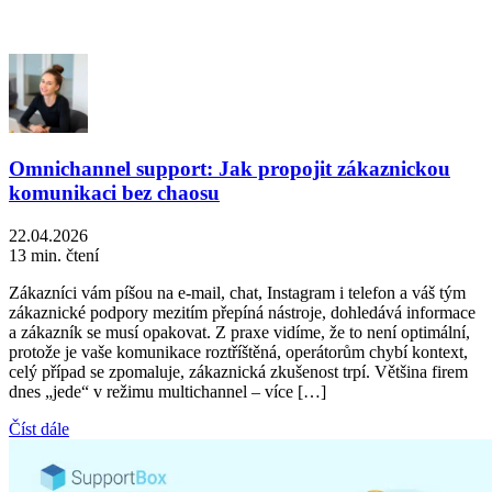
Omnichannel support: Jak propojit zákaznickou
komunikaci bez chaosu
22.04.2026
13 min. čtení
Zákazníci vám píšou na e-mail, chat, Instagram i telefon a váš tým
zákaznické podpory mezitím přepíná nástroje, dohledává informace
a zákazník se musí opakovat. Z praxe vidíme, že to není optimální,
protože je vaše komunikace roztříštěná, operátorům chybí kontext,
celý případ se zpomaluje, zákaznická zkušenost trpí. Většina firem
dnes „jede“ v režimu multichannel – více […]
Číst dále