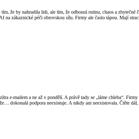
ím, že by nahradila lidi, ale tím, že odbourá rutinu, chaos a zbytečné
I na zákaznické péči obrovskou sílu. Firmy ale často tápou. Mají stra
tra e-mailem a ne až v pondělí. A právě tady se „láme chleba“. Firmy vá
že… dokonalá podpora neexistuje. A nikdy ani neexistovala. Čtěte dál