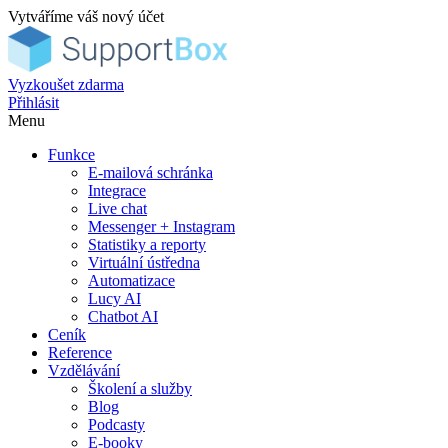
Vytváříme váš nový účet
Vyzkoušet zdarma
Přihlásit
Menu
Funkce
E-mailová schránka
Integrace
Live chat
Messenger + Instagram
Statistiky a reporty
Virtuální ústředna
Automatizace
Lucy AI
Chatbot AI
Ceník
Reference
Vzdělávání
Školení a služby
Blog
Podcasty
E-booky