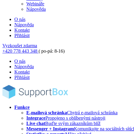
Webináře
Nápověda
O nás
Nápověda
Kontakt
Přihlásit
Vyzkoušet zdarma
+420 778 443 348
( po-pá: 8-16)
O nás
Nápověda
Kontakt
Přihlásit
Funkce
E-mailová schránka
Chytrá e-mailová schránka
Integrace
Propojeno s oblíbenými nástroji
Live chat
Buďte svým zákazníkům blíž
Messenger + Instagram
Komunikujte na sociálních sítíc