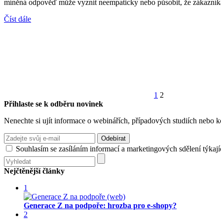
míněná odpověď může vyznít neempaticky nebo působit, že zákazníka
Číst dále
Stránkování
Předchozí
Stránka:
Stránka:
stránka
příspěvků
1
2
Přihlaste se k odběru novinek
Nenechte si ujít informace o webinářích, případových studiích nebo k
Souhlasím se zasíláním informací a marketingových sdělení týkají
Nejčtěnější články
1
Generace Z na podpoře: hrozba pro e-shopy?
2