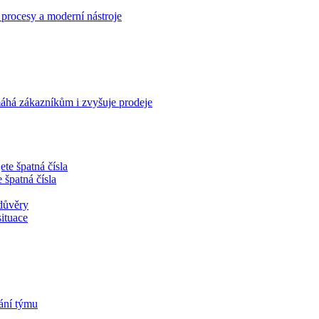
 procesy a moderní nástroje
omáhá zákazníkům i zvyšuje prodeje
 špatná čísla
situace
ání týmu