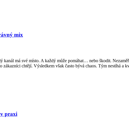
rávný mix
ždý kanál má své místo. A každý může pomáhat… nebo škodit. Nezaměřujt
 to zákazníci chtějí. Výsledkem však často bývá chaos. Tým nestíhá a k
 v praxi