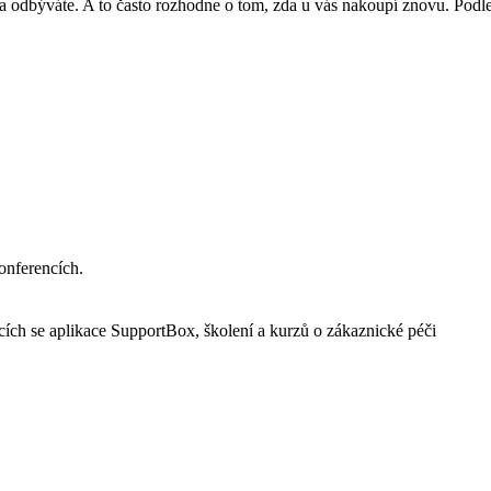
 odbýváte. A to často rozhodne o tom, zda u vás nakoupí znovu. Podl
onferencích.
cích se aplikace SupportBox, školení a kurzů o zákaznické péči