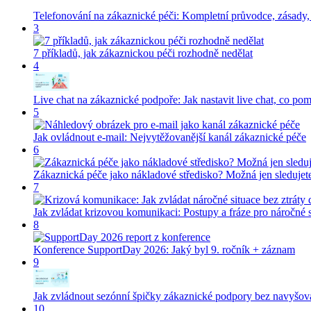
Telefonování na zákaznické péči: Kompletní průvodce, zásady,
3
7 příkladů, jak zákaznickou péči rozhodně nedělat
4
Live chat na zákaznické podpoře: Jak nastavit live chat, co p
5
Jak ovládnout e-mail: Nejvytěžovanější kanál zákaznické péče
6
Zákaznická péče jako nákladové středisko? Možná jen sledujete
7
Jak zvládat krizovou komunikaci: Postupy a fráze pro náročné 
8
Konference SupportDay 2026: Jaký byl 9. ročník + záznam
9
Jak zvládnout sezónní špičky zákaznické podpory bez navyšov
10