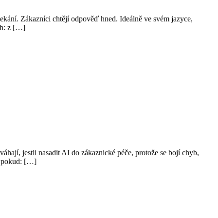
 čekání. Zákazníci chtějí odpověď hned. Ideálně ve svém jazyce,
ch: z […]
hají, jestli nasadit AI do zákaznické péče, protože se bojí chyb,
, pokud: […]