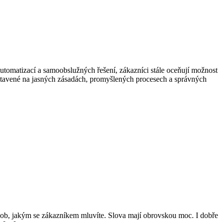
automatizací a samoobslužných řešení, zákazníci stále oceňují možnost
postavené na jasných zásadách, promyšlených procesech a správných
ůsob, jakým se zákazníkem mluvíte. Slova mají obrovskou moc. I dobře