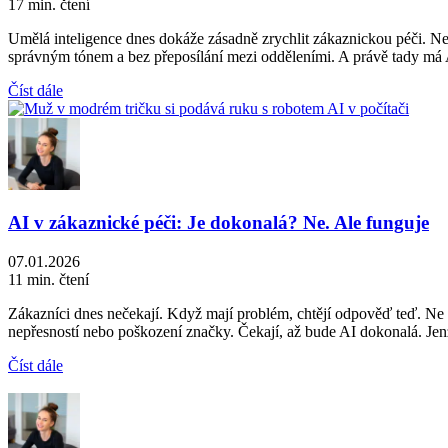
17 min. čtení
Umělá inteligence dnes dokáže zásadně zrychlit zákaznickou péči. Ne t
správným tónem a bez přeposílání mezi odděleními. A právě tady má A
Číst dále
AI v zákaznické péči: Je dokonalá? Ne. Ale funguje
07.01.2026
11 min. čtení
Zákazníci dnes nečekají. Když mají problém, chtějí odpověď teď. Ne zí
nepřesností nebo poškození značky. Čekají, až bude AI dokonalá. Jen
Číst dále