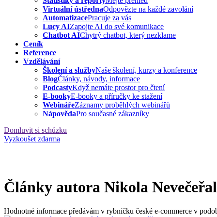
Statistiky a reporty
Mějte přehled
Virtuální ústředna
Odpovězte na každé zavolání
Automatizace
Pracuje za vás
Lucy AI
Zapojte AI do své komunikace
Chatbot AI
Chytrý chatbot, který nezklame
Ceník
Reference
Vzdělávání
Školení a služby
Naše školení, kurzy a konference
Blog
Články, návody, informace
Podcasty
Když nemáte prostor pro čtení
E-booky
E-booky a příručky ke stažení
Webináře
Záznamy proběhlých webinářů
Nápověda
Pro současné zákazníky
Domluvit si schůzku
Vyzkoušet zdarma
Články autora Nikola Nevečeřa
Hodnotné informace předávám v rybníčku české e-commerce v podobě př