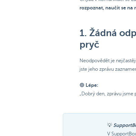
rozpoznat, naučit se na n
1. Žádná odp
pryč
Neodpovědět je nejčastějš
jste jeho zprávu zaznamen
🟢
Lépe:
„Dobrý den, zprávu jsme p
💡
SupportBo
V SupportBox