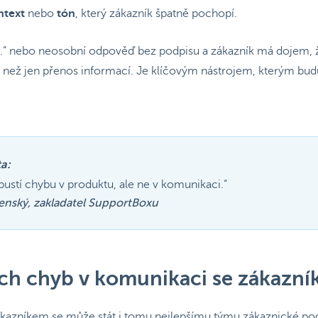
ontext
nebo
tón
, který zákazník špatně pochopí.
jde.“ nebo neosobní odpověď bez podpisu a zákazník má dojem,
než jen přenos informací. Je klíčovým nástrojem, kterým buduj
a:
ustí chybu v produktu, ale ne v komunikaci.“
enský, zakladatel SupportBoxu
ích chyb v komunikaci se zákazn
kazníkem se může stát i tomu nejlepšímu týmu zákaznické podp