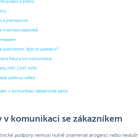
 mít podpis a jméno
lony
is a přehlednost
ez možnosti odpovědi
kontextem
jte potvrzením „Bylo to vyřešeno?“
ázané fráze a tón komunikace
ality (FRT, CSAT, NPS)
ejte zpětnou reflexi
bám v komunikaci zákaznické péče
y v komunikaci se zákazníkem
nické podpory nemusí nutně znamenat aroganci nebo neslušno