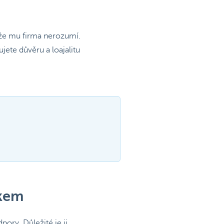
 že mu firma nerozumí.
ete důvěru a loajalitu
íkem
ory. Důležité je ji