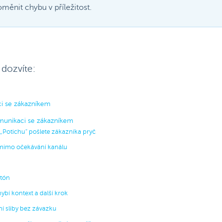
oměnit chybu v příležitost.
 dozvíte:
i se zákazníkem
omunikaci se zákazníkem
„Potichu“ pošlete zákazníka pryč
 mimo očekávání kanálu
 tón
bí kontext a další krok
ní sliby bez závazku