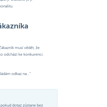
ionalitu.
ákazníka
Zákazník musí vědět, že
sto odchází ke konkurenci.
ikládám odkaz na…“
 pokud dotaz zůstane bez