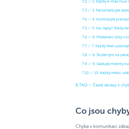
✅ 2. Každý e-mail musí
✅ 3. Personalizujte šab
✅ 4. Kontrolujte pravop
✅ 5. No-reply? Nikdy b
✅ 6. Předávání vždy s 
✅ 7. Každý tiket uzavíre
✅ 8. Školte tým na zak
✅ 9. Sledujte metriky kv
✅ 10. Každý měsíc uděl
FAQ – Časté dotazy k chy
Co jsou chyb
Chyba v komunikaci zákaz