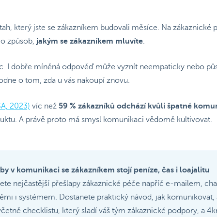
tah, který jste se zákazníkem budovali měsíce. Na zákaznické 
ě o způsob,
jakým se zákazníkem mluvíte
.
. I dobře míněná odpověď může vyznít neempaticky nebo půso
hodne o tom, zda u vás nakoupí znovu.
A, 2023)
víc než
59 % zákazníků odchází kvůli špatné komu
roduktu. A právě proto má smysl komunikaci vědomě kultivovat.
y v komunikaci se zákazníkem stojí peníze, čas i loajalitu
dete nejčastější přešlapy zákaznické péče napříč e-mailem, ch
těmi i systémem. Dostanete praktický návod, jak komunikovat, 
 včetně checklistu, který sladí váš tým zákaznické podpory, a 