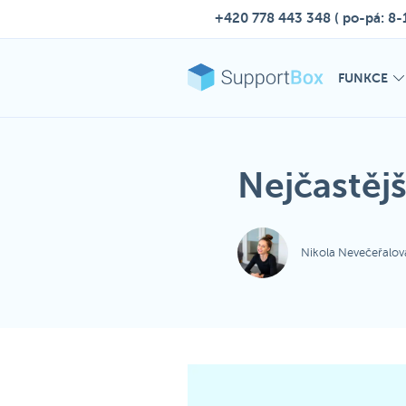
+420 778 443 348
( po-pá: 8-
FUNKCE
Nejčastěj
Nikola Nevečeřalov