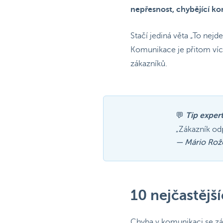
nepřesnost, chybějící k
Stačí jediná věta „To ne
Komunikace je přitom víc 
zákazníků.
💬
Tip expert
„Zákazník odp
—
Mário Rož
10 nejčastějš
Chyba v komunikaci se zá