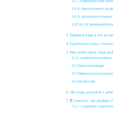
7. Přepojování bez konte
8. Nekonzistentní vizuá
9. Ignorování a mazání
10. UX bariéry ještě 
Zakázané fráze a čím je nah
Systémové chyby v komun
Kde vzniká nejvíc chyb po
E-mailová komunikace
Chat a messenger
Telefonická komunikac
Sociální sítě
Jak chybu proměnit v přílež
🧾 Checklist: Jak předejít
✅ 1. Nastavte si jasná p