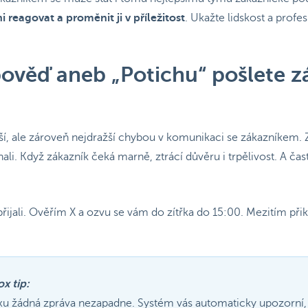
i reagovat a proměnit ji v příležitost
. Ukažte lidskost a profes
ověď aneb „Potichu“ pošlete z
í, ale zároveň nejdražší chybou v komunikaci se zákazníkem. 
ali. Když zákazník čeká marně, ztrácí důvěru i trpělivost. A ča
řijali. Ověřím X a ozvu se vám do zítřka do 15:00. Mezitím př
x tip:
u žádná zpráva nezapadne. Systém vás automaticky upozorní,