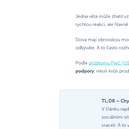
Jedna věta může zhatit vz
rychlou reakci, ale hlavn
Slova mají obrovskou moc
odbýváte. A to často roz
Podle
průzkumu PwC (US
podpory
, nikoli kvůli p
TL;DR – Chyb
V článku naj
sociálními sí
vraceli. A to