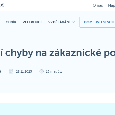
16)
O nás
Náp
CENÍK
REFERENCE
VZDĚLÁVÁNÍ
DOMLUVIT SI SC
ší chyby na zákaznické p
á
28.11.2025
19 min. čtení