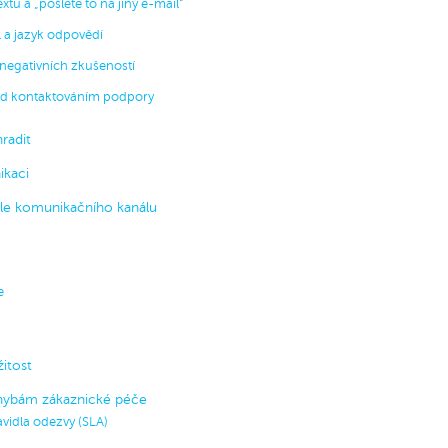
xtu a „pošlete to na jiný e-mail“
l a jazyk odpovědí
 negativních zkušeností
před kontaktováním podpory
radit
ikaci
dle komunikačního kanálu
e
itost
 chybám zákaznické péče
ravidla odezvy (SLA)