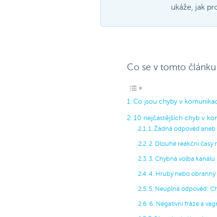
ukáže, jak pr
Co se v tomto článku
Co jsou chyby v komunikac
10 nejčastějších chyb v k
1. Žádná odpověď aneb 
2. Dlouhé reakční časy
3. Chybná volba kanálu
4. Hrubý nebo obranný
5. Neúplná odpověď: Chy
6. Negativní fráze a vág