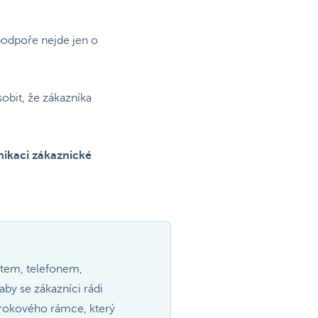
podpoře nejde jen o
bit, že zákazníka
nikaci zákaznické
atem, telefonem,
aby se zákazníci rádi
4krokového rámce, který