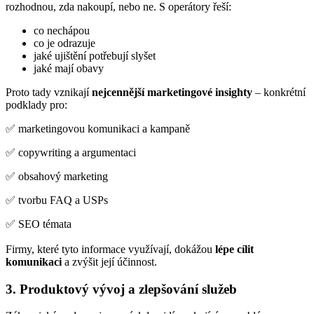
rozhodnou, zda nakoupí, nebo ne. S operátory řeší:
co nechápou
co je odrazuje
jaké ujištění potřebují slyšet
jaké mají obavy
Proto tady vznikají
nejcennější marketingové insighty
– konkrétní
podklady pro:
✅ marketingovou komunikaci a kampaně
✅ copywriting a argumentaci
✅ obsahový marketing
✅ tvorbu FAQ a USPs
✅ SEO témata
Firmy, které tyto informace využívají, dokážou
lépe cílit
komunikaci
a zvýšit její účinnost.
3. Produktový vývoj a zlepšování služeb