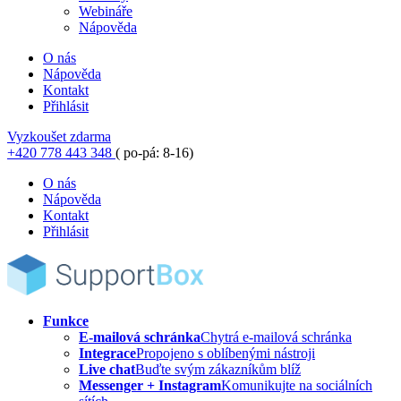
Webináře
Nápověda
O nás
Nápověda
Kontakt
Přihlásit
Vyzkoušet zdarma
+420 778 443 348
( po-pá: 8-16)
O nás
Nápověda
Kontakt
Přihlásit
Funkce
E-mailová schránka
Chytrá e-mailová schránka
Integrace
Propojeno s oblíbenými nástroji
Live chat
Buďte svým zákazníkům blíž
Messenger + Instagram
Komunikujte na sociálních