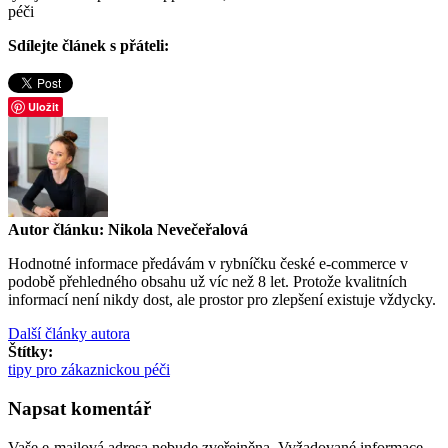
péči
Sdílejte článek s přáteli:
Uložit
Autor článku: Nikola Nevečeřalová
Hodnotné informace předávám v rybníčku české e-commerce v
podobě přehledného obsahu už víc než 8 let. Protože kvalitních
informací není nikdy dost, ale prostor pro zlepšení existuje vždycky.
Další články autora
Štítky:
tipy pro zákaznickou péči
Napsat komentář
Vaše e-mailová adresa nebude zveřejněna.
Vyžadované informace