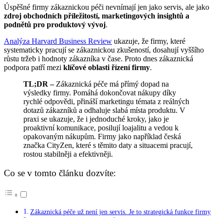
Úspěšné firmy zákaznickou péči nevnímají jen jako servis, ale jako
zdroj obchodních příležitostí, marketingových insightů a
podnětů pro produktový vývoj
.
Analýza Harvard Business Review
ukazuje, že firmy, které
systematicky pracují se zákaznickou zkušeností, dosahují vyššího
růstu tržeb i hodnoty zákazníka v čase.
Proto dnes zákaznická
podpora patří mezi
klíčové oblasti řízení firmy
.
TL;DR –
Zákaznická péče má přímý dopad na
výsledky firmy. Pomáhá dokončovat nákupy díky
rychlé odpovědi, přináší marketingu témata z reálných
dotazů zákazníků a odhaluje slabá místa produktu. V
praxi se ukazuje, že i jednoduché kroky, jako je
proaktivní komunikace, posilují loajalitu a vedou k
opakovaným nákupům. Firmy jako například česká
značka CityZen, které s těmito daty a situacemi pracují,
rostou stabilněji a efektivněji.
Co se v tomto článku dozvíte:
Zákaznická péče už není jen servis. Je to strategická funkce firmy