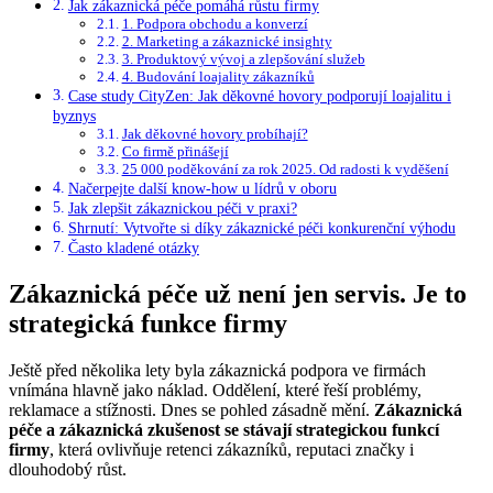
Jak zákaznická péče pomáhá růstu firmy
1. Podpora obchodu a konverzí
2. Marketing a zákaznické insighty
3. Produktový vývoj a zlepšování služeb
4. Budování loajality zákazníků
Case study CityZen: Jak děkovné hovory podporují loajalitu i
byznys
Jak děkovné hovory probíhají?
Co firmě přinášejí
25 000 poděkování za rok 2025. Od radosti k vyděšení
Načerpejte další know-how u lídrů v oboru
Jak zlepšit zákaznickou péči v praxi?
Shrnutí: Vytvořte si díky zákaznické péči konkurenční výhodu
Často kladené otázky
Zákaznická péče už není jen servis. Je to
strategická funkce firmy
Ještě před několika lety byla zákaznická podpora ve firmách
vnímána hlavně jako náklad. Oddělení, které řeší problémy,
reklamace a stížnosti. Dnes se pohled zásadně mění.
Zákaznická
péče a zákaznická zkušenost se stávají strategickou funkcí
firmy
, která ovlivňuje retenci zákazníků, reputaci značky i
dlouhodobý růst.