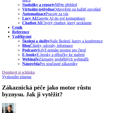
sítích
Statistiky a reporty
Mějte přehled
Virtuální ústředna
Odpovězte na každé zavolání
Automatizace
Pracuje za vás
Lucy AI
Zapojte AI do své komunikace
Chatbot AI
Chytrý chatbot, který nezklame
Ceník
Reference
Vzdělávání
Školení a služby
Naše školení, kurzy a konference
Blog
Články, návody, informace
Podcasty
Když nemáte prostor pro čtení
E-booky
E-booky a příručky ke stažení
Webináře
Záznamy proběhlých webinářů
Nápověda
Pro současné zákazníky
Domluvit si schůzku
Vyzkoušet zdarma
Zákaznická péče jako motor růstu
byznysu. Jak ji vytěžit?