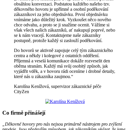
obsáhlou konverzaci. Podstatou každého našeho tzv.
děkovného hovoru je upřímné a osobní poděkování
zákazníkovi za jeho objednávku. První objednávku
vnímáme jako důležitý krok. Vyzkoušet něco nového
chce odvahu, a proto se ji snažíme ocenit. Vážíme si
však všech našich zákazníků, ať nakupují poprvé, nebo
se k nám vracejí. Kontaktujeme naše zákazníky
postupně, protože každý si zaslouží poděkování.
Do hovorů se aktivně zapojuje celý tým zákaznického
centra a někdy i kolegové z ostatních oddělení.
Příjemná a veselá komunikace dokáže rozveselit den
oběma stranám. Každý má svůj osobitý způsob, jak
vyjádřit vděk, a v hovoru rádi oceníme i drobné detaily,
které nás u zákazníka zaujmou.“
Karolína Kenížová, supervizor zákaznické péče
CityZen
Co firmě přinášejí
„Děkovné hovory pro nás nejsou primárně nástrojem pro zvýšení
prodeje. Jsou především způsobem, jak zákazníkům ukázat, že jsme