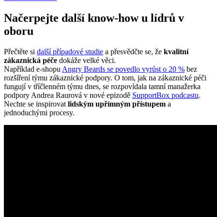
Načerpejte další know-how u lídrů v
oboru
Přečtěte si
další případové studie
a přesvědčte se, že
kvalitní
zákaznická péče
dokáže velké věci.
Například e-shopu
Angry Beards se povedlo vyrůst o 20 %
bez
rozšíření týmu zákaznické podpory. O tom, jak na zákaznické péči
fungují v tříčlenném týmu dnes, se rozpovídala tamní manažerka
podpory Andrea Raurová v nové epizodě
SupportBox podcastu
.
Nechte se inspirovat
lidským upřímným přístupem
a
jednoduchými procesy.