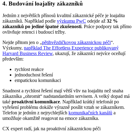
4. Budování loajality zákazníků
Jedním z největších přínosů kvalitní zákaznické péče je loajalita
zákazníků. Například podle
výzkumu PwC
odejde až
32 %
zákazníků po jediné špatné zkušenosti
. Práce podpory tak přímo
ovlivňuje retenci i budoucí tržby.
Nejde přitom jen o „
pětihvězdičkovou zákaznickou péči
“.
Výzkumy,
například The Effortless Experience publikovaný
Harvard Business Review
, ukazují, že zákazníci nejvíce oceňují
především:
rychlost reakce
jednoduchost řešení
empatickou komunikaci
Snadnost a rychlost řešení mají větší vliv na loajalitu než snaha
zákazníka „ohromit“ nadstandardním servisem. A velký dopad má
také
proaktivní komunikace
. Například krátký telefonát po
vyřešení problému dokáže výrazně posílit vztah se zákazníkem.
Telefon je jedním z nejrychlejších
komunikačních kanálů
a
umožňuje okamžitě reagovat na emoce zákazníka.
CX expert radí, jak na proaktivní zákaznickou péči