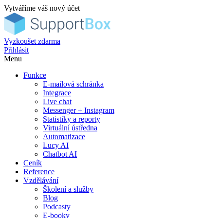
Vytváříme váš nový účet
Vyzkoušet zdarma
Přihlásit
Menu
Funkce
E-mailová schránka
Integrace
Live chat
Messenger + Instagram
Statistiky a reporty
Virtuální ústředna
Automatizace
Lucy AI
Chatbot AI
Ceník
Reference
Vzdělávání
Školení a služby
Blog
Podcasty
E-booky