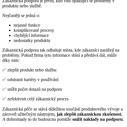
Zákaznická podpora je první, kdo vidí opakující se problémy v
produktu nebo službě.
Nejčastěji se jedná o:
nejasné funkce
komplikované procesy
chybějící informace
nedostatky produktu
Zákaznická podpora tak odhaluje místa, kde zákazníci narážejí na
problémy. Pokud firma tyto informace sbírá a předává dál, může
díky nim:
✅ zlepšit produkt nebo službu
✅ odstranit bariéry v používání
✅ snížit počet dotazů na podporu
✅ zefektivnit celý zákaznický proces
Zákaznická péče se stává důležitou součástí produktového vývoje a
zároveň užitečným nástrojem,
jak zlepšit zákaznickou zkušenost.
A dohromady to do budoucna pomůže
snížit náklady na podporu
.