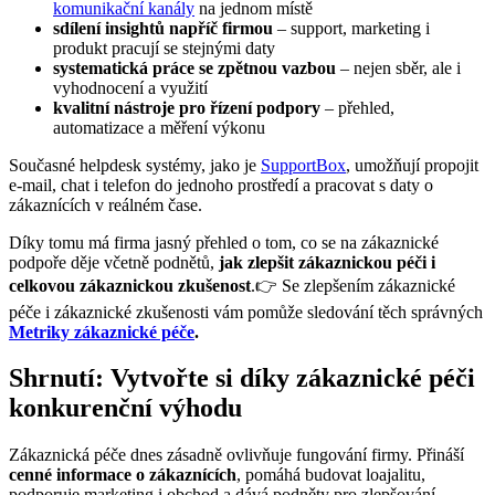
komunikační kanály
na jednom místě
sdílení insightů napříč firmou
– support, marketing i
produkt pracují se stejnými daty
systematická práce se zpětnou vazbou
– nejen sběr, ale i
vyhodnocení a využití
kvalitní nástroje pro řízení podpory
– přehled,
automatizace a měření výkonu
Současné helpdesk systémy, jako je
SupportBox
, umožňují propojit
e-mail, chat i telefon do jednoho prostředí a pracovat s daty o
zákaznících v reálném čase.
Díky tomu má firma jasný přehled o tom, co se na zákaznické
podpoře děje včetně podnětů,
jak zlepšit zákaznickou péči i
celkovou zákaznickou zkušenost
.👉 Se zlepšením zákaznické
péče i zákaznické zkušenosti vám pomůže sledování těch správných
Metriky zákaznické péče
.
Shrnutí: Vytvořte si díky zákaznické péči
konkurenční výhodu
Zákaznická péče dnes zásadně ovlivňuje fungování firmy. Přináší
cenné informace o zákaznících
, pomáhá budovat loajalitu,
podporuje marketing i obchod a dává podněty pro zlepšování