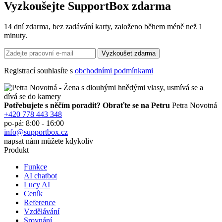
Vyzkoušejte SupportBox zdarma
14 dní zdarma, bez zadávání karty, založeno během méně než 1
minuty.
Registrací souhlasíte s
obchodními podmínkami
Potřebujete s něčím poradit? Obraťte se na Petru
Petra Novotná
+420 778 443 348
po-pá: 8:00 - 16:00
info@supportbox.cz
napsat nám můžete kdykoliv
Produkt
Funkce
AI chatbot
Lucy AI
Ceník
Reference
Vzdělávání
Srovnání