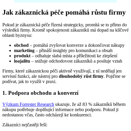
Jak zákaznická péče pomáhá růstu firmy
Pokud je zákaznická péče řízená strategicky, promítá se to přímo do
výsledků firmy. Kromě spokojenosti zákazníků má dopad na klíčové
oblasti byznysu:
obchod
– pomáhá zvyšovat konverze a dokončovat nákupy
marketing
– přináší insighty pro komunikaci a obsah
produkt
– odhaluje slabá místa a příležitosti ke zlepšení
loajalitu
– snižuje odchodovost zákazníků a posiluje vztah
Firmy, které zákaznickou péči aktivně využívají, z ní nedělají jen
servisní funkci, ale nástroj pro
dlouhodobý růst firmy
. Pojďme se
podívat, jak to využít v praxi.
1. Podpora obchodu a konverzí
Výzkum Forrester Research
ukazuje, že až 83 % zákazníků během
nákupu potřebuje doplňující informace nebo podporu. Pokud ji
nedostanou včas, často odcházejí ke konkurenci.
Zákazníci nejčastěji řeší: