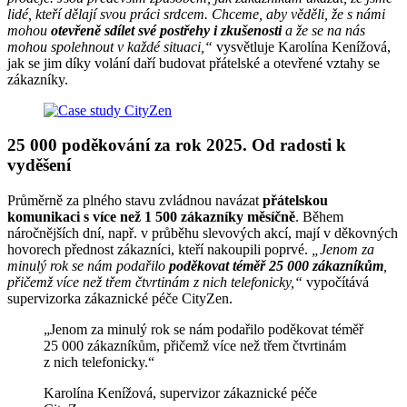
lidé, kteří dělají svou práci srdcem. Chceme, aby věděli, že s námi
mohou
otevřeně sdílet své postřehy i zkušenosti
a že se na nás
mohou spolehnout v každé situaci,“
vysvětluje Karolína Kenížová,
jak se jim díky volání daří budovat přátelské a otevřené vztahy se
zákazníky.
25 000 poděkování za rok 2025. Od radosti k
vyděšení
Průměrně za plného stavu zvládnou navázat
přátelskou
komunikaci s více než 1 500 zákazníky měsíčně
. Během
náročnějších dní, např. v průběhu slevových akcí, mají v děkovných
hovorech přednost zákazníci, kteří nakoupili poprvé.
„Jenom za
minulý rok se nám podařilo
poděkovat téměř 25 000 zákazníkům
,
přičemž více než třem čtvrtinám z nich telefonicky,“
vypočítává
supervizorka zákaznické péče CityZen.
„Jenom za minulý rok se nám podařilo poděkovat téměř
25 000 zákazníkům, přičemž více než třem čtvrtinám
z nich telefonicky.“
Karolína Kenížová, supervizor zákaznické péče