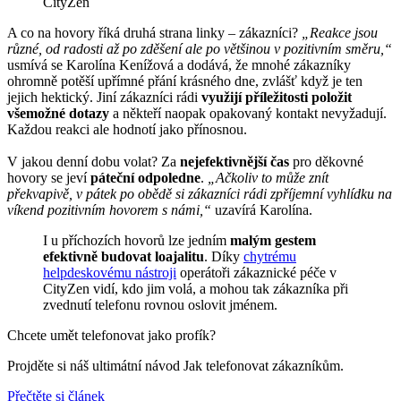
CityZen
A co na hovory říká druhá strana linky – zákazníci?
„Reakce jsou
různé, od radosti až po zděšení ale po většinou v pozitivním směru,“
usmívá se Karolína Kenížová a dodává, že mnohé zákazníky
ohromně potěší upřímné přání krásného dne, zvlášť když je ten
jejich hektický. Jiní zákazníci rádi
využijí příležitosti položit
všemožné dotazy
a někteří naopak opakovaný kontakt nevyžadují.
Každou reakci ale hodnotí jako přínosnou.
V jakou denní dobu volat? Za
nejefektivnější čas
pro děkovné
hovory se jeví
páteční odpoledne
.
„Ačkoliv to může znít
překvapivě, v pátek po obědě si zákazníci rádi zpříjemní vyhlídku na
víkend pozitivním hovorem s námi,“
uzavírá Karolína.
I u příchozích hovorů lze jedním
malým gestem
efektivně budovat loajalitu
. Díky
chytrému
helpdeskovému nástroji
operátoři zákaznické péče v
CityZen vidí, kdo jim volá, a mohou tak zákazníka při
zvednutí telefonu rovnou oslovit jménem.
Chcete umět telefonovat jako profík?
Projděte si náš ultimátní návod Jak telefonovat zákazníkům.
Přečtěte si článek