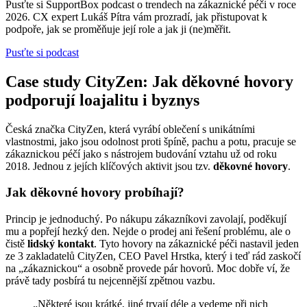
Pusťte si SupportBox podcast o trendech na zákaznické péči v roce
2026. CX expert Lukáš Pítra vám prozradí, jak přistupovat k
podpoře, jak se proměňuje její role a jak ji (ne)měřit.
Pusťte si podcast
Case study CityZen: Jak děkovné hovory
podporují loajalitu i byznys
Česká značka CityZen, která vyrábí oblečení s unikátními
vlastnostmi, jako jsou odolnost proti špíně, pachu a potu, pracuje se
zákaznickou péčí jako s nástrojem budování vztahu už od roku
2018. Jednou z jejích klíčových aktivit jsou tzv.
děkovné hovory
.
Jak děkovné hovory probíhají?
Princip je jednoduchý. Po nákupu zákazníkovi zavolají, poděkují
mu a popřejí hezký den. Nejde o prodej ani řešení problému, ale o
čistě
lidský kontakt
. Tyto hovory na zákaznické péči nastavil jeden
ze 3 zakladatelů CityZen, CEO Pavel Hrstka, který i teď rád zaskočí
na „zákaznickou“ a osobně provede pár hovorů. Moc dobře ví, že
právě tady posbírá tu nejcennější zpětnou vazbu.
„Některé jsou krátké, jiné trvají déle a vedeme při nich