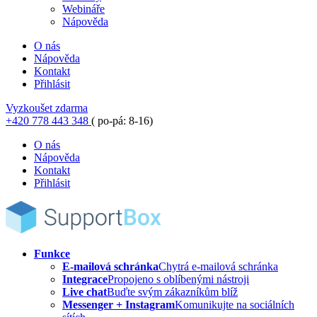
Webináře
Nápověda
O nás
Nápověda
Kontakt
Přihlásit
Vyzkoušet zdarma
+420 778 443 348
( po-pá: 8-16)
O nás
Nápověda
Kontakt
Přihlásit
Funkce
E-mailová schránka
Chytrá e-mailová schránka
Integrace
Propojeno s oblíbenými nástroji
Live chat
Buďte svým zákazníkům blíž
Messenger + Instagram
Komunikujte na sociálních