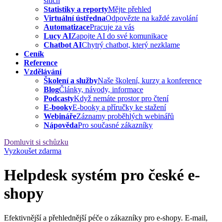
sítích
Statistiky a reporty
Mějte přehled
Virtuální ústředna
Odpovězte na každé zavolání
Automatizace
Pracuje za vás
Lucy AI
Zapojte AI do své komunikace
Chatbot AI
Chytrý chatbot, který nezklame
Ceník
Reference
Vzdělávání
Školení a služby
Naše školení, kurzy a konference
Blog
Články, návody, informace
Podcasty
Když nemáte prostor pro čtení
E-booky
E-booky a příručky ke stažení
Webináře
Záznamy proběhlých webinářů
Nápověda
Pro současné zákazníky
Domluvit si schůzku
Vyzkoušet zdarma
Helpdesk systém pro české e-
shopy
Efektivnější a přehlednější péče o zákazníky pro e-shopy. E-mail,