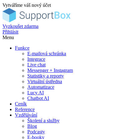
Vytváříme váš nový účet
Vyzkoušet zdarma
Přihlásit
Menu
Funkce
E-mailová schránka
Integrace
Live chat
Messenger + Instagram
Statistiky a reporty
Virtuální ústředna
Automatizace
Lucy AI
Chatbot AI
Ceník
Reference
Vzdělávání
Školení a služby
Blog
Podcasty
E-booky