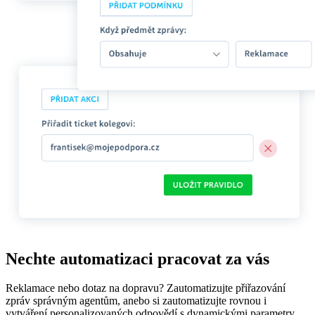
Nechte automatizaci pracovat za vás
Reklamace nebo dotaz na dopravu? Zautomatizujte přiřazování
zpráv správným agentům, anebo si zautomatizujte rovnou i
vytváření personalizovaných odpovědí s dynamickými parametry.