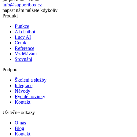
info@supportbox.cz
napsat nám můžete kdykoliv
Produkt
Funkce
AI chatbot
Lucy AI
Ceník
Reference
Vzdělávání
Srovnání
Podpora
Školení a služby
Integrace
Návody
Rychlé novinky
Kontakt
Užitečné odkazy
O nás
Blog
Kontakt