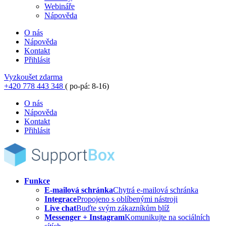
Webináře
Nápověda
O nás
Nápověda
Kontakt
Přihlásit
Vyzkoušet zdarma
+420 778 443 348
( po-pá: 8-16)
O nás
Nápověda
Kontakt
Přihlásit
Funkce
E-mailová schránka
Chytrá e-mailová schránka
Integrace
Propojeno s oblíbenými nástroji
Live chat
Buďte svým zákazníkům blíž
Messenger + Instagram
Komunikujte na sociálních