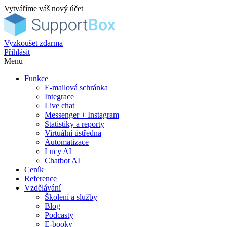
Vytváříme váš nový účet
Vyzkoušet zdarma
Přihlásit
Menu
Funkce
E-mailová schránka
Integrace
Live chat
Messenger + Instagram
Statistiky a reporty
Virtuální ústředna
Automatizace
Lucy AI
Chatbot AI
Ceník
Reference
Vzdělávání
Školení a služby
Blog
Podcasty
E-booky