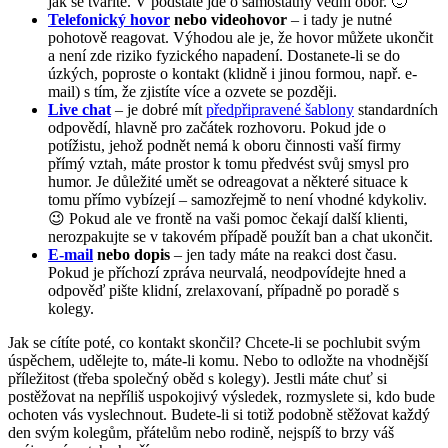
jak se tváříte. V podstatě jde o samostatný vědní obor. 🙂
Telefonický hovor
nebo videohovor
– i tady je nutné
pohotově reagovat. Výhodou ale je, že hovor můžete ukončit
a není zde riziko fyzického napadení. Dostanete-li se do
úzkých, poproste o kontakt (klidně i jinou formou, např. e-
mail) s tím, že zjistíte více a ozvete se později.
Live chat
– je dobré mít
předpřipravené šablony
standardních
odpovědí, hlavně pro začátek rozhovoru. Pokud jde o
potížistu, jehož podnět nemá k oboru činnosti vaší firmy
přímý vztah, máte prostor k tomu předvést svůj smysl pro
humor. Je důležité umět se odreagovat a některé situace k
tomu přímo vybízejí – samozřejmě to není vhodné kdykoliv.
😉 Pokud ale ve frontě na vaši pomoc čekají další klienti,
nerozpakujte se v takovém případě použít ban a chat ukončit.
E-mail
nebo dopis
– jen tady máte na reakci dost času.
Pokud je příchozí zpráva neurvalá, neodpovídejte hned a
odpověď pište klidní, zrelaxovaní, případně po poradě s
kolegy.
Jak se cítíte poté, co kontakt skončil? Chcete-li se pochlubit svým
úspěchem, udělejte to, máte-li komu. Nebo to odložte na vhodnější
příležitost (třeba společný oběd s kolegy). Jestli máte chuť si
postěžovat na nepříliš uspokojivý výsledek, rozmyslete si, kdo bude
ochoten vás vyslechnout. Budete-li si totiž podobně stěžovat každý
den svým kolegům, přátelům nebo rodině, nejspíš to brzy váš