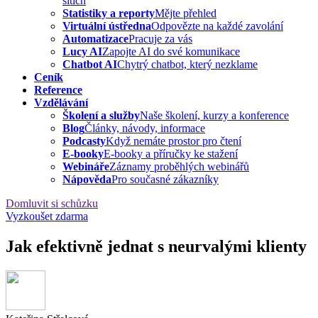
sítích
Statistiky a reporty
Mějte přehled
Virtuální ústředna
Odpovězte na každé zavolání
Automatizace
Pracuje za vás
Lucy AI
Zapojte AI do své komunikace
Chatbot AI
Chytrý chatbot, který nezklame
Ceník
Reference
Vzdělávání
Školení a služby
Naše školení, kurzy a konference
Blog
Články, návody, informace
Podcasty
Když nemáte prostor pro čtení
E-booky
E-booky a příručky ke stažení
Webináře
Záznamy proběhlých webinářů
Nápověda
Pro současné zákazníky
Domluvit si schůzku
Vyzkoušet zdarma
Jak efektivně jednat s neurvalými klienty