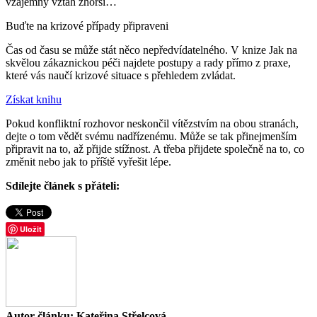
vzájemný vztah zhorší…
Buďte na krizové případy připraveni
Čas od času se může stát něco nepředvídatelného. V knize Jak na
skvělou zákaznickou péči najdete postupy a rady přímo z praxe,
které vás naučí krizové situace s přehledem zvládat.
Získat knihu
Pokud konfliktní rozhovor neskončil vítězstvím na obou stranách,
dejte o tom vědět svému nadřízenému. Může se tak přinejmenším
připravit na to, až přijde stížnost. A třeba přijdete společně na to, co
změnit nebo jak to příště vyřešit lépe.
Sdílejte článek s přáteli:
Uložit
Autor článku: Kateřina Střelcová