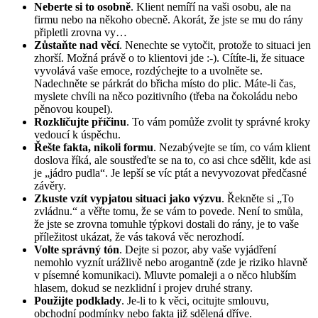
Neberte si to osobně
. Klient nemíří na vaši osobu, ale na
firmu nebo na někoho obecně. Akorát, že jste se mu do rány
připletli zrovna vy…
Zůstaňte nad věcí
. Nenechte se vytočit, protože to situaci jen
zhorší. Možná právě o to klientovi jde :-). Cítíte-li, že situace
vyvolává vaše emoce, rozdýchejte to a uvolněte se.
Nadechněte se párkrát do břicha místo do plic. Máte-li čas,
myslete chvíli na něco pozitivního (třeba na čokoládu nebo
pěnovou koupel).
Rozklíčujte příčinu
. To vám pomůže zvolit ty správné kroky
vedoucí k úspěchu.
Řešte fakta, nikoli formu
. Nezabývejte se tím, co vám klient
doslova říká, ale soustřeďte se na to, co asi chce sdělit, kde asi
je „jádro pudla“. Je lepší se víc ptát a nevyvozovat předčasné
závěry.
Zkuste vzít vypjatou situaci jako výzvu
. Řekněte si „To
zvládnu.“ a věřte tomu, že se vám to povede. Není to smůla,
že jste se zrovna tomuhle týpkovi dostali do rány, je to vaše
příležitost ukázat, že vás taková věc nerozhodí.
Volte správný tón
. Dejte si pozor, aby vaše vyjádření
nemohlo vyznít urážlivě nebo arogantně (zde je riziko hlavně
v písemné komunikaci). Mluvte pomaleji a o něco hlubším
hlasem, dokud se nezklidní i projev druhé strany.
Použijte podklady
. Je-li to k věci, ocitujte smlouvu,
obchodní podmínky nebo fakta již sdělená dříve.