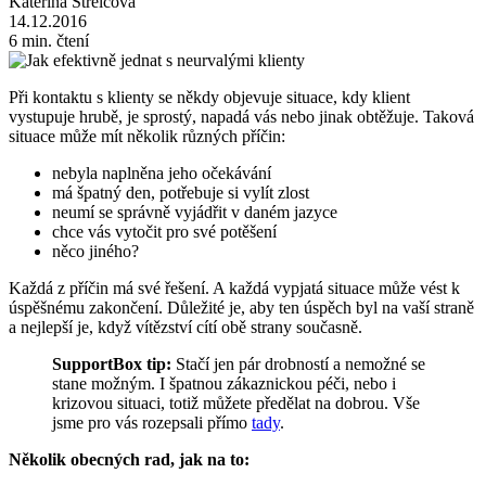
Kateřina Střelcová
14.12.2016
6 min. čtení
Při kontaktu s klienty se někdy objevuje situace, kdy klient
vystupuje hrubě, je sprostý, napadá vás nebo jinak obtěžuje. Taková
situace může mít několik různých příčin:
nebyla naplněna jeho očekávání
má špatný den, potřebuje si vylít zlost
neumí se správně vyjádřit v daném jazyce
chce vás vytočit pro své potěšení
něco jiného?
Každá z příčin má své řešení. A každá vypjatá situace může vést k
úspěšnému zakončení. Důležité je, aby ten úspěch byl na vaší straně
a nejlepší je, když vítězství cítí obě strany současně.
SupportBox tip:
Stačí jen pár drobností a nemožné se
stane možným. I špatnou zákaznickou péči, nebo i
krizovou situaci, totiž můžete předělat na dobrou. Vše
jsme pro vás rozepsali přímo
tady
.
Několik obecných rad, jak na to: