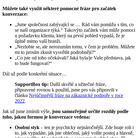
Můžete také využít některé pomocné fráze pro začátek
konverzace:
„Jsme společnost zabývající se … Rád vám pomůžu s tím, co
se naší organizace týká.“ Takovýto začátek vám může pomoci
u požadavku klienta, který na první pohled vypadá, že je
úplně mimo vaší branži.
„Nezlobte se, ale nerozumím tomu, v čem je problém. Můžete
mi to prosím zkusit vysvětlit podrobněji?“
„Co jste od toho očekávali? Jaká byla/je Vaše představa, jak
to bude fungovat?“
Dál už podle konkrétní situace…
SupportBox tip:
Další skvělé a užitečné fráze,
připravené rovnou k použití, jsme pro vás připravili v
článku
Nejúčinnější fráze na zákaznické podpoře v roce
2022
.
Jak už jsme zmínili výše,
jsou samozřejmě určité rozdíly podle
toho, jakou formou je konverzace vedena:
Osobní styk
– ten je psychicky nejnáročnější. Zde hraje roli i
to, jak vypadáte, jak jste oblečení, jaký volíte postoj a hlavně,