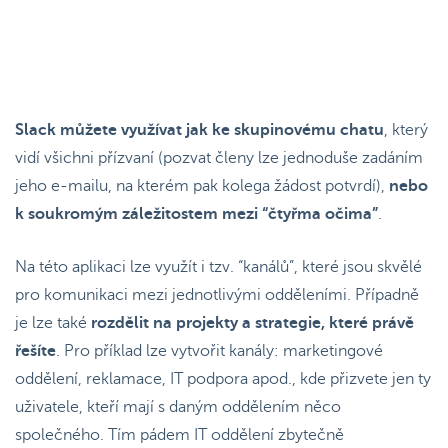
Slack můžete využívat jak ke skupinovému chatu
, který
vidí všichni přízvaní (pozvat členy lze jednoduše zadáním
jeho e-mailu, na kterém pak kolega žádost potvrdí),
nebo
k soukromým záležitostem mezi “čtyřma očima”
.
Na této aplikaci lze využít i tzv. “kanálů”, které jsou skvělé
pro komunikaci mezi jednotlivými odděleními. Případně
je lze také
rozdělit na projekty a strategie, které právě
řešíte
. Pro příklad lze vytvořit kanály: marketingové
oddělení, reklamace, IT podpora apod., kde přizvete jen ty
uživatele, kteří mají s daným oddělením něco
společného. Tím pádem IT oddělení zbytečně