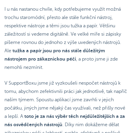
I u nás nastanou chvíle, kdy potřebujeme využít možná
trochu staromódní, přesto ale stále funkční nástroj,
respektive nástroje a těmi jsou tužka a papír. Většinu
záležitostí si vedeme digitálně. Ve velké míře si zápisky
píšeme rovnou do jednoho z výše uvedených nástrojů.
Ale
tužka a papír jsou pro nás stále důležitým
nástrojem pro zákaznickou péči
, a proto jsme ji zde
nemohli nezmínit.
V SupportBoxu jsme již vyzkoušeli nespočet nástrojů k
tomu, abychom zefektivnili práci jak jednotlivě, tak napříč
naším týmem. Spoustu aplikací jsme zavrhli v jejich
počátku, jiných jsme nějaký čas využívali, než přišly nové
a lepší. A
toto je za nás výběr těch nejdůležitějších a za
nás osvědčených nástrojů
. Díky nim dokážeme dělat
zákaznickou péči s lehkostí, rychle, efektivně a pečlivě.