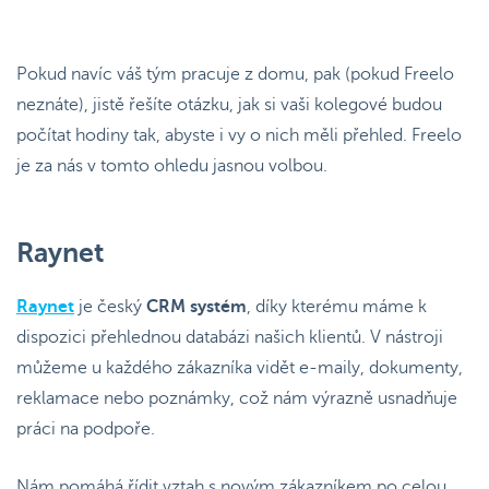
Pokud navíc váš tým pracuje z domu, pak (pokud Freelo
neznáte), jistě řešíte otázku, jak si vaši kolegové budou
počítat hodiny tak, abyste i vy o nich měli přehled. Freelo
je za nás v tomto ohledu jasnou volbou.
Raynet
Raynet
je český
CRM systém
, díky kterému máme k
dispozici přehlednou databázi našich klientů. V nástroji
můžeme u každého zákazníka vidět e-maily, dokumenty,
reklamace nebo poznámky, což nám výrazně usnadňuje
práci na podpoře.
Nám pomáhá řídit vztah s novým zákazníkem po celou