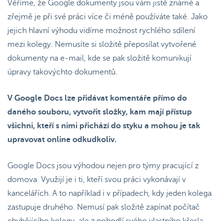
Věříme, že Google dokumenty jsou vám jistě známé a
zřejmě je při své práci více či méně používáte také. Jako
jejich hlavní výhodu vidíme možnost rychlého sdílení
mezi kolegy. Nemusíte si složitě přeposílat vytvořené
dokumenty na e-mail, kde se pak složitě komunikují
úpravy takovýchto dokumentů.
V Google Docs lze přidávat komentáře přímo do
daného souboru, vytvořit složky, kam mají přístup
všichni, kteří s nimi přichází do styku a mohou je tak
upravovat online odkudkoliv.
Google Docs jsou výhodou nejen pro týmy pracující z
domova. Využijí je i ti, kteří svou práci vykonávají v
kancelářích. A to například i v případech, kdy jeden kolega
zastupuje druhého. Nemusí pak složitě zapínat počítač
chybějícího kolegy, ale z pohodlí svého vlastního křesla