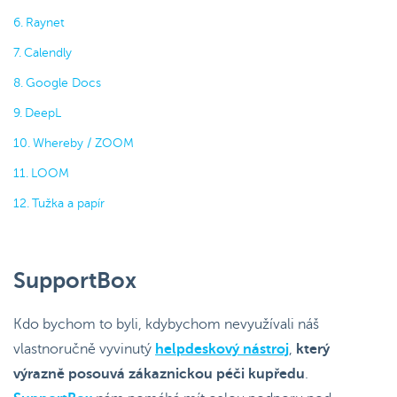
Raynet
Calendly
Google Docs
DeepL
Whereby / ZOOM
LOOM
Tužka a papír
SupportBox
Kdo bychom to byli, kdybychom nevyužívali náš
vlastnoručně vyvinutý
helpdeskový nástroj
,
který
výrazně posouvá zákaznickou péči kupředu
.