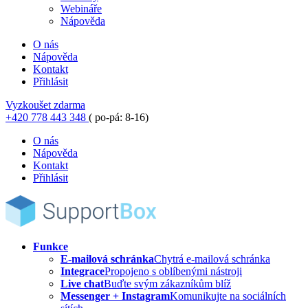
Webináře
Nápověda
O nás
Nápověda
Kontakt
Přihlásit
Vyzkoušet zdarma
+420 778 443 348
( po-pá: 8-16)
O nás
Nápověda
Kontakt
Přihlásit
Funkce
E-mailová schránka
Chytrá e-mailová schránka
Integrace
Propojeno s oblíbenými nástroji
Live chat
Buďte svým zákazníkům blíž
Messenger + Instagram
Komunikujte na sociálních