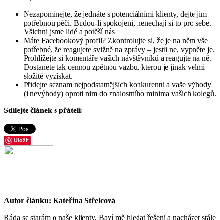
Nezapomínejte, že jednáte s potenciálními klienty, dejte jim
potřebnou péči. Budou-li spokojeni, nenechají si to pro sebe.
Všichni jsme lidé a potěší nás
Máte Facebookový profil? Zkontrolujte si, že je na něm vše
potřebné, že reagujete svižně na zprávy – jestli ne, vypněte je.
Prohlížejte si komentáře vašich návštěvníků a reagujte na ně.
Dostanete tak cennou zpětnou vazbu, kterou je jinak velmi
složité vyzískat.
Přidejte seznam nejpodstatnějších konkurentů a vaše výhody
(i nevýhody) oproti nim do znalostního minima vašich kolegů.
Sdílejte článek s přáteli:
Uložit
Autor článku: Kateřina Střelcová
Ráda se starám o naše klienty. Baví mě hledat řešení a nacházet stále