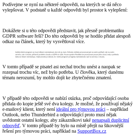
Podívejme se nyní na některé odpovědi, na kterých se dá něco
vylepšovat. V podstatě u každé odpovědi byl prostor k vylepšení:
Dokážete si u této odpovědi představit, jak přesně problematiku
GDPR software řeší? Do této odpovědi by se hodilo přidat alespoň
odkaz na článek, který by vysvětloval více.
V tomto případě se pisatel asi nechal trochu unést a naopak se
rozepsal trochu víc, než bylo potřeba. U člověka, který danému
tématu nerozumí, by mohlo dojít ke zbytečnému zmatení.
V případě této odpovědi se nabízí otázka, proč odpovídající osoba
přidala do kopie ještě své dva kolegy. Je možné, že používají nějaký
e-mailový klient, který není
ideální pro týmovou práci
– například
Outlook, nebo Thunderbird a odpovídající proto musí nějak
uvědomit ostatní kolegy, aby zákazníkovi také
nenapsali duplicitní
odpověď
. V tomto případě by bylo na místě přejít na šikovnější
řešení pro týmovou práci, například na
SupportBox.cz