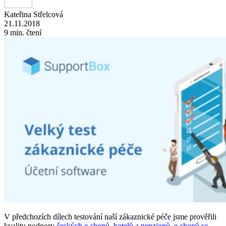
Kateřina Střelcová
21.11.2018
9 min. čtení
V předchozích dílech testování naší zákaznické péče jsme prověřili
kvalitu podpory
českých e-shopů
,
hotelů a penzionů
,
e-shopů se