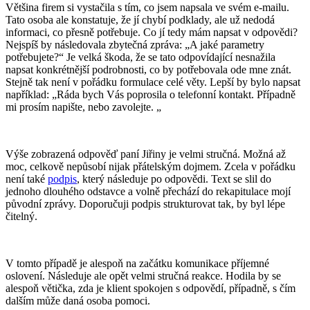
Většina firem si vystačila s tím, co jsem napsala ve svém e-mailu.
Tato osoba ale konstatuje, že jí chybí podklady, ale už nedodá
informaci, co přesně potřebuje. Co jí tedy mám napsat v odpovědi?
Nejspíš by následovala zbytečná zpráva: „A jaké parametry
potřebujete?“ Je velká škoda, že se tato odpovídající nesnažila
napsat konkrétnější podrobnosti, co by potřebovala ode mne znát.
Stejně tak není v pořádku formulace celé věty. Lepší by bylo napsat
například: „Ráda bych Vás poprosila o telefonní kontakt. Případně
mi prosím napište, nebo zavolejte. „
Výše zobrazená odpověď paní Jiřiny je velmi stručná. Možná až
moc, celkově nepůsobí nijak přátelským dojmem. Zcela v pořádku
není také
podpis
, který následuje po odpovědi. Text se slil do
jednoho dlouhého odstavce a volně přechází do rekapitulace mojí
původní zprávy. Doporučuji podpis strukturovat tak, by byl lépe
čitelný.
V tomto případě je alespoň na začátku komunikace příjemné
oslovení. Následuje ale opět velmi stručná reakce. Hodila by se
alespoň větička, zda je klient spokojen s odpovědí, případně, s čím
dalším může daná osoba pomoci.