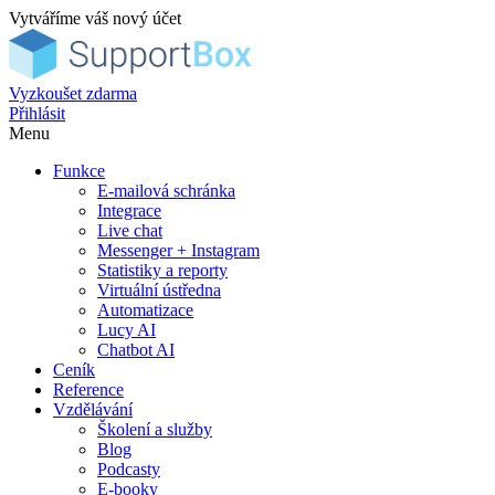
Vytváříme váš nový účet
Vyzkoušet zdarma
Přihlásit
Menu
Funkce
E-mailová schránka
Integrace
Live chat
Messenger + Instagram
Statistiky a reporty
Virtuální ústředna
Automatizace
Lucy AI
Chatbot AI
Ceník
Reference
Vzdělávání
Školení a služby
Blog
Podcasty
E-booky