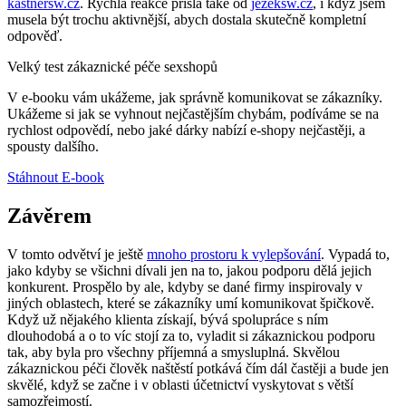
kastnersw.cz
. Rychlá reakce přišla také od
jezeksw.cz
, i když jsem
musela být trochu aktivnější, abych dostala skutečně kompletní
odpověď.
Velký test zákaznické péče sexshopů
V e-booku vám ukážeme, jak správně komunikovat se zákazníky.
Ukážeme si jak se vyhnout nejčastějším chybám, podíváme se na
rychlost odpovědí, nebo jaké dárky nabízí e-shopy nejčastěji, a
spousty dalšího.
Stáhnout E-book
Závěrem
V tomto odvětví je ještě
mnoho prostoru k vylepšování
. Vypadá to,
jako kdyby se všichni dívali jen na to, jakou podporu dělá jejich
konkurent. Prospělo by ale, kdyby se dané firmy inspirovaly v
jiných oblastech, které se zákazníky umí komunikovat špičkově.
Když už nějakého klienta získají, bývá spolupráce s ním
dlouhodobá a o to víc stojí za to, vyladit si zákaznickou podporu
tak, aby byla pro všechny příjemná a smysluplná. Skvělou
zákaznickou péči člověk naštěstí potkává čím dál častěji a bude jen
skvělé, když se začne i v oblasti účetnictví vyskytovat s větší
samozřejmostí.