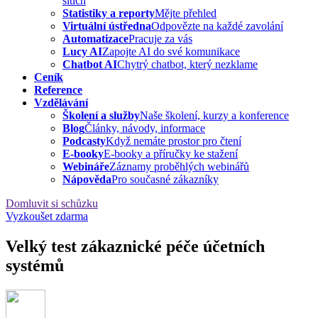
sítích
Statistiky a reporty
Mějte přehled
Virtuální ústředna
Odpovězte na každé zavolání
Automatizace
Pracuje za vás
Lucy AI
Zapojte AI do své komunikace
Chatbot AI
Chytrý chatbot, který nezklame
Ceník
Reference
Vzdělávání
Školení a služby
Naše školení, kurzy a konference
Blog
Články, návody, informace
Podcasty
Když nemáte prostor pro čtení
E-booky
E-booky a příručky ke stažení
Webináře
Záznamy proběhlých webinářů
Nápověda
Pro současné zákazníky
Domluvit si schůzku
Vyzkoušet zdarma
Velký test zákaznické péče účetních
systémů