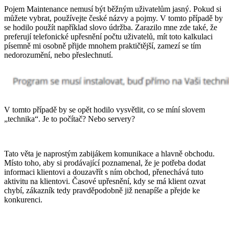
Pojem Maintenance nemusí být běžným uživatelům jasný. Pokud si
můžete vybrat, používejte české názvy a pojmy. V tomto případě by
se hodilo použít například slovo údržba. Zarazilo mne zde také, že
preferují telefonické upřesnění počtu uživatelů, mít toto kalkulaci
písemně mi osobně přijde mnohem praktičtější, zamezí se tím
nedorozumění, nebo přeslechnutí.
V tomto případě by se opět hodilo vysvětlit, co se míní slovem
„technika“. Je to počítač? Nebo servery?
Tato věta je naprostým zabijákem komunikace a hlavně obchodu.
Místo toho, aby si prodávající poznamenal, že je potřeba dodat
informaci klientovi a douzavřít s ním obchod, přenechává tuto
aktivitu na klientovi. Časové upřesnění, kdy se má klient ozvat
chybí, zákazník tedy pravděpodobně již nenapíše a přejde ke
konkurenci.