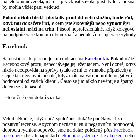
na telefonu nevěděla, mám si prý zkusit zavolat příští týden, možná
by mohla vědět paní vedoucí.
Pokud někdo hledá jakýkoliv produkt nebo službu, bude rád,
když mu dokážete říci, v čem jste šikovnější nebo výhodnější
než ostatní hráči na trhu.
Působí neprofesionálně, když kolegové
na podpoře vaše konkurenty neznají a nedokážou najít vaše výhody.
Facebook
Samostatnou kapitolou je komunikace na
Facebooku
.
Pokud máte
Facebookový profil, nenechávejte jej ležet ladem. Není dobré, když
nikdo neodpovídá na zprávy (stalo se mi to v mnoha případech) a
stejně tak negativně působí, když máte na vašem profilu negativní
hodnocení od vašich klientů. Často se jim nikdo nevěnuje a špatný
dojem se tak násobí.
Toto určitě není dobrá vizitka:
Velmi pěkné je, když daná společnost dokáže poděkovat i za
pozitivní recenze. Abychom nezůstali jen u negativních hodnocení,
dobrou a rychlou odpověď jsme na dotaz položený přes
Facebook
messenger
dostali například u
ekonom-system.cz
,
flexibee.eu
, nebo