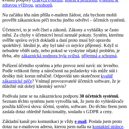
zdravou výživou
,
sexshopů
.
Na začátku léta nám přišla e-mailem žádost, zda bychom mohli
prověřit zákaznickou péči trochu jiného odvětví – účetních systémů.
Účetnictví, to je svět čísel a zákonů. Zákony a vyhlášky se často
mění. Za chyby v účetnictví hrozí nemalé pokuty. Systém, kterému
svěříte správu svých dokladů a daní proto musí být opravdu
spolehlivý. Ideální je, aby byl také co nejvíce příjemný. Když si
nebudete vědět rady, nebo pokud se vyskytne nějaký problém, je
třeba, aby
zákaznická podpora byla svižná
,
příjemná a schopná
.
Pořízení účetního systému a jeho provoz není navíc nic levného.
Podle velikosti firmy a náročnosti na požadavky vás může stát i
desítky tisíc korun měsíčně. Odpovídá tato skutečnost
kvalitě
zákaznické péče
? Vnímají provozovatelé účetních software, že je
důležité mít dobrý klientský servis?
Podívala jsme se na zákaznickou podporu
30 účetních systémů
.
Seznam těchto systému jsem vytvořila tak, že jsem do vyhledávače
použila klíčová slova: účetní, systém, software. Do těchto firem jsem
zaslala dotaz ohledně funkcionality, souladu s GDPR a ceny.
Základní kanál pro komunikaci je vždy
e-mail
. Poslala jsem proto
dotaz na e-mailovou adresu, kterou jsem našla na
kontaktní stránce
.