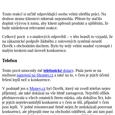
Touto reakcí si určitě odpovídající osoba velmi ušetřila práci. Na
druhou stranu klientovi nikterak nepomohla. Přitom by stačilo
doplnit výzvou k tomu, aby klient upřesnil produkt a ujištěním, že
bude následovat relevantní reakce.
Celkový pocit z e-mailových odpovědí – v této branži to vypadá, že
na zákaznické podpoře žádného z oslovených systémů nesedí
člověk s obchodním duchem. Bylo by tedy velmi snadné vystoupit i
malým krokem nad úroveň konkurence.
Telefon
Tento pocit umocnily mé
telefonické
dotazy
. Ptala jsem se na
možnost
napojení na Shoptet.cz
a také na to, v čem je jejich účetní
řešení lepší než u konkurence.
V podstatě jen u
Money.cz
byl člověk, který mi zvedl telefon nejen
příjemný, ale také dokázal na vše hbitě zareagovat. Největší oříšek
představovala u všech ostatních firem otázka, zda dokážou říct, kdo
je jejich nejrelevantnější konkurent a v čem se liší, případně v čem
jsou lepší. V jedné renomované firmě nejen že n
edokázali porovnat
konkurenci, ale přepojili mne na obchodní oddělení, ale ani tam paní