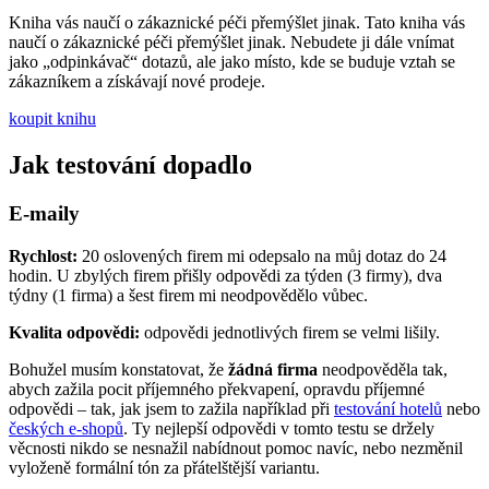
Kniha vás naučí o zákaznické péči přemýšlet jinak. Tato kniha vás
naučí o zákaznické péči přemýšlet jinak. Nebudete ji dále vnímat
jako „odpinkávač“ dotazů, ale jako místo, kde se buduje vztah se
zákazníkem a získávají nové prodeje.
koupit knihu
Jak testování dopadlo
E-maily
Rychlost:
20 oslovených firem mi odepsalo na můj dotaz do 24
hodin. U zbylých firem přišly odpovědi za týden (3 firmy), dva
týdny (1 firma) a šest firem mi neodpovědělo vůbec.
Kvalita odpovědi:
odpovědi jednotlivých firem se velmi lišily.
Bohužel musím konstatovat, že
žádná firma
neodpověděla tak,
abych zažila pocit příjemného překvapení, opravdu příjemné
odpovědi – tak, jak jsem to zažila například při
testování hotelů
nebo
českých e-shopů
. Ty nejlepší odpovědi v tomto testu se držely
věcnosti nikdo se nesnažil nabídnout pomoc navíc, nebo nezměnil
vyloženě formální tón za přátelštější variantu.