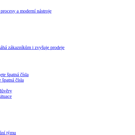
 procesy a moderní nástroje
omáhá zákazníkům i zvyšuje prodeje
 špatná čísla
situace
ání týmu