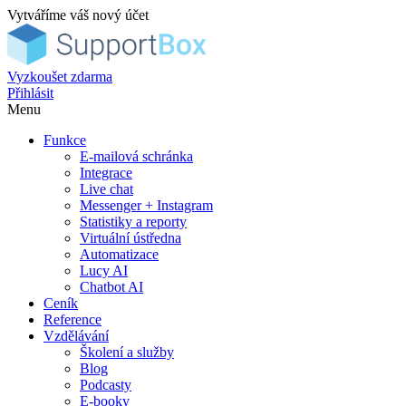
Vytváříme váš nový účet
Vyzkoušet zdarma
Přihlásit
Menu
Funkce
E-mailová schránka
Integrace
Live chat
Messenger + Instagram
Statistiky a reporty
Virtuální ústředna
Automatizace
Lucy AI
Chatbot AI
Ceník
Reference
Vzdělávání
Školení a služby
Blog
Podcasty
E-booky