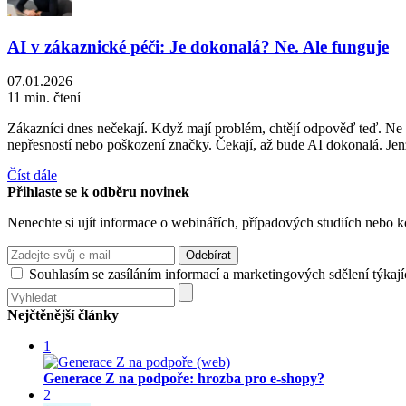
AI v zákaznické péči: Je dokonalá? Ne. Ale funguje
07.01.2026
11 min. čtení
Zákazníci dnes nečekají. Když mají problém, chtějí odpověď teď. Ne zí
nepřesností nebo poškození značky. Čekají, až bude AI dokonalá. Jen
Číst dále
Přihlaste se k odběru novinek
Nenechte si ujít informace o webinářích, případových studiích nebo k
Souhlasím se zasíláním informací a marketingových sdělení týkají
Nejčtěnější články
1
Generace Z na podpoře: hrozba pro e-shopy?
2