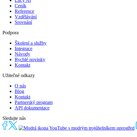
Lucy AI
Ceník
Reference
Vzdělávání
Srovnání
Podpora
Školení a služby
Integrace
Návody
Rychlé novinky
Kontakt
Užitečné odkazy
O nás
Blog
Kontakt
Partnerský program
API dokumentace
Sledujte nás