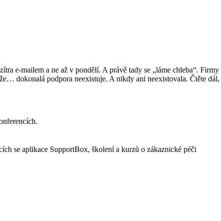
tra e-mailem a ne až v pondělí. A právě tady se „láme chleba“. Firmy vá
že… dokonalá podpora neexistuje. A nikdy ani neexistovala. Čtěte dál
onferencích.
cích se aplikace SupportBox, školení a kurzů o zákaznické péči