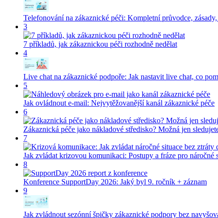
Telefonování na zákaznické péči: Kompletní průvodce, zásady,
3
7 příkladů, jak zákaznickou péči rozhodně nedělat
4
Live chat na zákaznické podpoře: Jak nastavit live chat, co p
5
Jak ovládnout e-mail: Nejvytěžovanější kanál zákaznické péče
6
Zákaznická péče jako nákladové středisko? Možná jen sledujete
7
Jak zvládat krizovou komunikaci: Postupy a fráze pro náročné 
8
Konference SupportDay 2026: Jaký byl 9. ročník + záznam
9
Jak zvládnout sezónní špičky zákaznické podpory bez navyšov