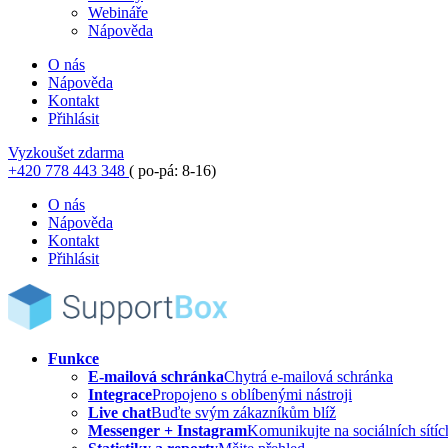
Webináře
Nápověda
O nás
Nápověda
Kontakt
Přihlásit
Vyzkoušet zdarma
+420 778 443 348
( po-pá: 8-16)
O nás
Nápověda
Kontakt
Přihlásit
Funkce
E-mailová schránka
Chytrá e-mailová schránka
Integrace
Propojeno s oblíbenými nástroji
Live chat
Buďte svým zákazníkům blíž
Messenger + Instagram
Komunikujte na sociálních sítíc