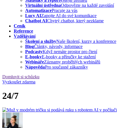
Statistiky a reporty
Mějte přehled
Virtuální ústředna
Odpovězte na každé zavolání
Automatizace
Pracuje za vás
Lucy AI
Zapojte AI do své komunikace
Chatbot AI
Chytrý chatbot, který nezklame
Ceník
Reference
Vzdělávání
Školení a služby
Naše školení, kurzy a konference
Blog
Články, návody, informace
Podcasty
Když nemáte prostor pro čtení
E-booky
E-booky a příručky ke stažení
Webináře
Záznamy proběhlých webinářů
Nápověda
Pro současné zákazníky
Domluvit si schůzku
Vyzkoušet zdarma
24/7