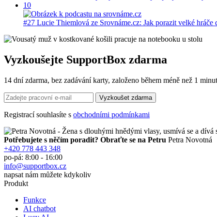
10
#27 Lucie Thiemlová ze Srovnáme.cz: Jak porazit velké hráče 
Vyzkoušejte SupportBox zdarma
14 dní zdarma, bez zadávání karty, založeno během méně než 1 minut
Registrací souhlasíte s
obchodními podmínkami
Potřebujete s něčím poradit? Obraťte se na Petru
Petra Novotná
+420 778 443 348
po-pá: 8:00 - 16:00
info@supportbox.cz
napsat nám můžete kdykoliv
Produkt
Funkce
AI chatbot