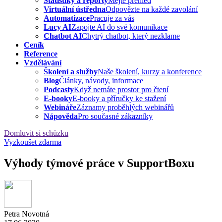
Statistiky a reporty
Mějte přehled
Virtuální ústředna
Odpovězte na každé zavolání
Automatizace
Pracuje za vás
Lucy AI
Zapojte AI do své komunikace
Chatbot AI
Chytrý chatbot, který nezklame
Ceník
Reference
Vzdělávání
Školení a služby
Naše školení, kurzy a konference
Blog
Články, návody, informace
Podcasty
Když nemáte prostor pro čtení
E-booky
E-booky a příručky ke stažení
Webináře
Záznamy proběhlých webinářů
Nápověda
Pro současné zákazníky
Domluvit si schůzku
Vyzkoušet zdarma
Výhody týmové práce v SupportBoxu
Petra Novotná