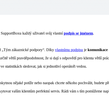
 SupportBoxu každý uživatel svůj vlastní
podpis se jménem
.
lad „Tým zákaznické podpory“. Díky
vlastnímu podpisu
je
komunikace 
ě větší pravděpodobnost, že si dají s odpovědí pro klienta větší prác
ve statistikách sledovat, jak si jednotliví operátoři vedou.
e vyskytnou nějaké potíže nebo naopak chcete někoho pochválit, budete př
skytovat vaším klientům perfektní servis. Rádi vám s tím pomůžeme na