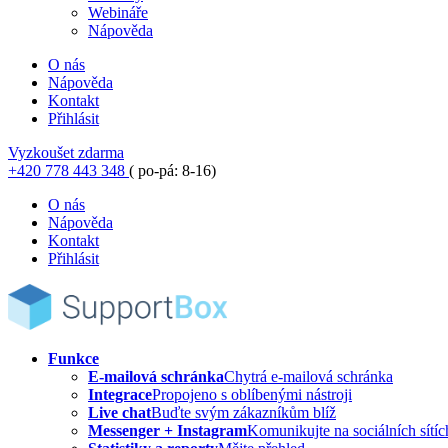
Webináře
Nápověda
O nás
Nápověda
Kontakt
Přihlásit
Vyzkoušet zdarma
+420 778 443 348
( po-pá: 8-16)
O nás
Nápověda
Kontakt
Přihlásit
Funkce
E-mailová schránka
Chytrá e-mailová schránka
Integrace
Propojeno s oblíbenými nástroji
Live chat
Buďte svým zákazníkům blíž
Messenger + Instagram
Komunikujte na sociálních sítíc