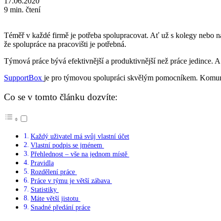
17.06.2020
9 min. čtení
Téměř v každé firmě je potřeba spolupracovat. Ať už s kolegy nebo na
že spolupráce na pracovišti je potřebná.
Týmová práce bývá efektivnější a produktivnější než práce jedince. A
SupportBox
je pro týmovou spolupráci skvělým pomocníkem. Komunik
Co se v tomto článku dozvíte:
Každý uživatel má svůj vlastní účet
Vlastní podpis se jménem
Přehlednost – vše na jednom místě
Pravidla
Rozdělení práce
Práce v týmu je větší zábava
Statistiky
Máte větší jistotu
Snadné předání práce