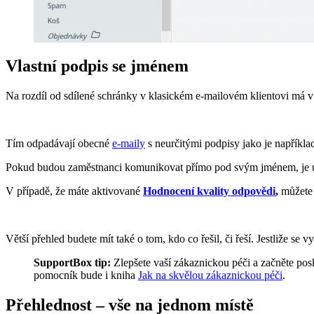
Vlastní podpis se jménem
Na rozdíl od sdílené schránky v klasickém e-mailovém klientovi má v
Tím odpadávají obecné
e-maily
s neurčitými podpisy jako je napřík
Pokud budou zaměstnanci komunikovat přímo pod svým jménem, je určit
V případě, že máte aktivované
Hodnocení kvality odpovědi
,
můžete 
Větší přehled budete mít také o tom, kdo co řešil, či řeší. Jestliže s
SupportBox tip:
Zlepšete vaší zákaznickou péči a začněte po
pomocník bude i kniha
Jak na skvělou zákaznickou péči
.
Přehlednost – vše na jednom místě