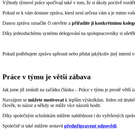
Výhody týmové práce spočívají také v tom, že si úkoly poctivě rozděl
Pokud se k vám dostane zpráva, která není určena vám a je mimo vaše 
Danou zprávu označíte či otevřete a
přiřadíte ji konkrétnímu koleg
Díky jednoduchému systému delegování na spolupracovníky si ušetříte
Pokud potřebujete zprávu upřesnit nebo přidat jakýkoliv jiný interní 
Práce v týmu je větší zábava
Jak jsme již zmínili na začátku článku – Práce v týmu je prostě větší
Navzájem se
můžete motivovat
k lepším výsledkům. Jeden od druhé
člověk, to názor a někdy se může více názorů hodit.
Díky společným schránkám můžete nahlédnout i do vyřešených zpráv a
Společně si také můžete sestavit
předpřipravené odpovědi
.