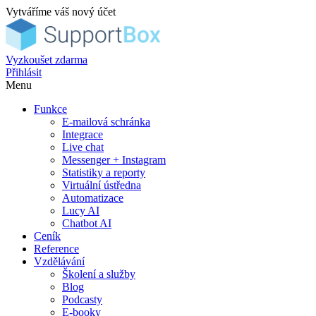
Vytváříme váš nový účet
Vyzkoušet zdarma
Přihlásit
Menu
Funkce
E-mailová schránka
Integrace
Live chat
Messenger + Instagram
Statistiky a reporty
Virtuální ústředna
Automatizace
Lucy AI
Chatbot AI
Ceník
Reference
Vzdělávání
Školení a služby
Blog
Podcasty
E-booky