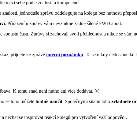
íte mezi sebe podle znalostí a kompetencí.
znalosti, jednoduše zprávu oddelegujte na kolegu bez nutnosti přeposl
ovi
. Přiřazením zprávy vám nevznikne žádné šílené FWD apod.
 spoustu času. Zprávy si zachovají svoji přehlednost a nikde se vám n
vzkaz, přijdete ke zprávě
interní poznámku
. Ta se nikdy nedostane ke 
 zábava. K tomu snad není nutno ani více dodávat. 🙂
ho se toho můžete
hodně naučit
. Společnými silami toho
zvládnete ur
 nechat se inspirovat reakcí kolegů pro vytvoření vaší odpovědi.