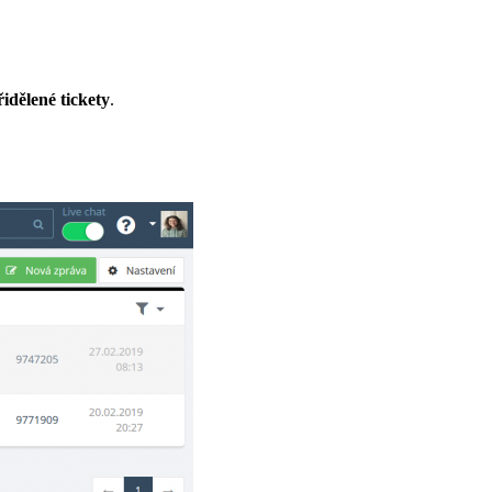
idělené tickety
.