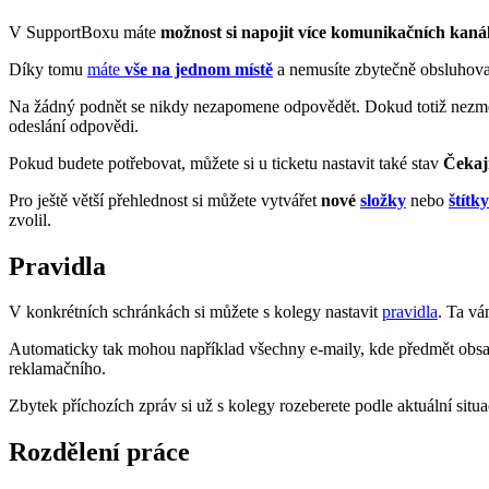
V SupportBoxu máte
možnost si napojit více komunikačních kaná
Díky tomu
máte
vše na jednom místě
a nemusíte zbytečně obsluhova
Na žádný podnět se nikdy nezapomene odpovědět. Dokud totiž nezmě
odeslání odpovědi.
Pokud budete potřebovat, můžete si u ticketu nastavit také stav
Čekají
Pro ještě větší přehlednost si můžete vytvářet
nové
složky
nebo
štítky
zvolil.
Pravidla
V konkrétních schránkách si můžete s kolegy nastavit
pravidla
. Ta vá
Automaticky tak mohou například všechny e-maily, kde předmět obsahu
reklamačního.
Zbytek příchozích zpráv si už s kolegy rozeberete podle aktuální situ
Rozdělení práce