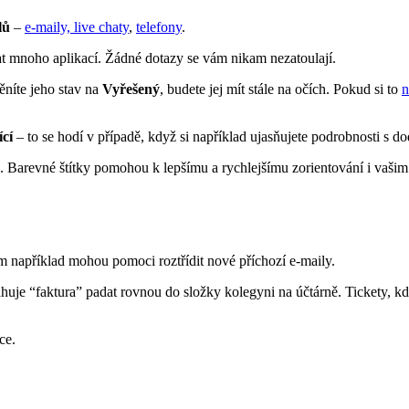
lů
–
e-
maily, live chaty
,
telefony
.
t mnoho aplikací. Žádné dotazy se vám nikam nezatoulají.
níte jeho stav na
Vyřešený
, budete jej mít stále na očích. Pokud si to
n
cí
– to se hodí v případě, když si například ujasňujete podrobnosti s d
. Barevné štítky pomohou k lepšímu a rychlejšímu zorientování i vašim 
m například mohou pomoci roztřídit nové příchozí e-maily.
je “faktura” padat rovnou do složky kolegyni na účtárně. Tickety, kde
ace.